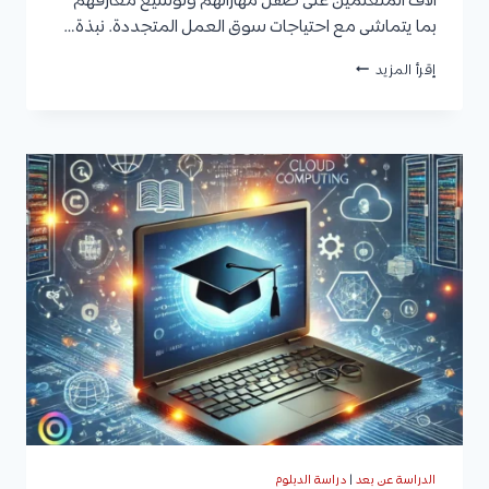
آلاف المتعلمين على صقل مهاراتهم وتوسيع معارفهم
بما يتماشى مع احتياجات سوق العمل المتجددة. نبذة…
أكاديمية
إقرأ المزيد
اعمل
بيزنس
|
البرامج
والدورات
المتاحة،
الشروط،
الأسعار،
وكيفية
التقديم
الدراسة عن بعد
|
دراسة الدبلوم