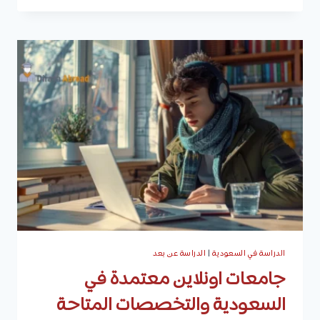
عن
بعد
مجانا
|
أفضل
الجامعات،
شروط
القبول،
وكيفية
التقديم
الدراسة في السعودية
|
الدراسة عن بعد
جامعات اونلاين معتمدة في
السعودية والتخصصات المتاحة