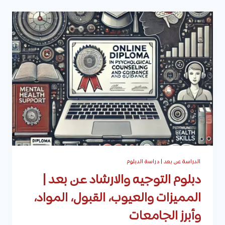
عن
بعد
|
تفاصيل
البرنامج،
المواد،
شروط
القبول،
الفرص
الوظيفية
ومتوسط
الرواتب
للخريجين
الدراسة عن بعد
|
دراسة الدبلوم
دبلوم التوجيه والارشاد عن بعد |
المميزات والعيوب، القبول، المواد،
وأبرز الجامعات