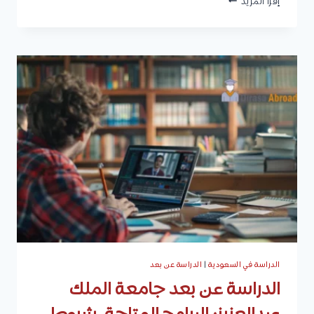
إقرأ المزيد
جامعة
الملك
فيصل
عن
بعد
(البكالوريوس
والدبلوم
المتوسط):
شروط
القبول،
إجراءات
التقديم
والرسوم
الدراسية
الدراسة في السعودية
|
الدراسة عن بعد
الدراسة عن بعد جامعة الملك