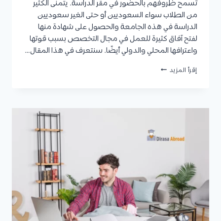
تسمح ظروفهم بالحضور في مقر الدراسة. يتمنى الكثير
من الطلاب سواء السعوديين أو حتى الغير سعوديين
الدراسة في هذه الجامعة والحصول على شهادة منها
لفتح آفاق كثيرة للعمل في مجال التخصص بسبب قوتها
واعترافها المحلي والدولي أيضًا. سنتعرف في هذا المقال…
دبلوم
إقرأ المزيد
موارد
بشرية
عن
بعد
جامعة
الملك
سعود:
شروط
القبول،
مدة
الدراسة،
شروط
القبول