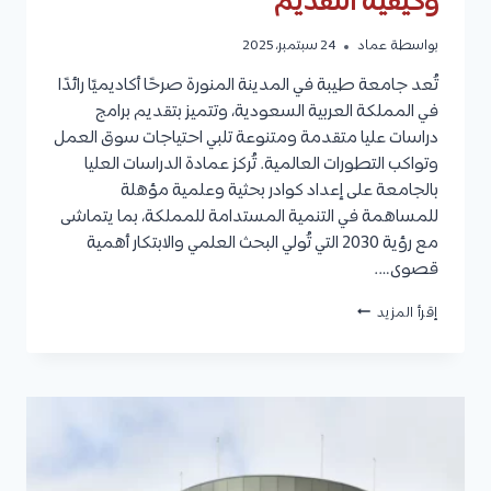
وكيفية التقديم
بواسطة
عماد
24 سبتمبر، 2025
تُعد جامعة طيبة في المدينة المنورة صرحًا أكاديميًا رائدًا
في المملكة العربية السعودية، وتتميز بتقديم برامج
دراسات عليا متقدمة ومتنوعة تلبي احتياجات سوق العمل
وتواكب التطورات العالمية. تُركز عمادة الدراسات العليا
بالجامعة على إعداد كوادر بحثية وعلمية مؤهلة
للمساهمة في التنمية المستدامة للمملكة، بما يتماشى
مع رؤية 2030 التي تُولي البحث العلمي والابتكار أهمية
قصوى….
جامعة
إقرأ المزيد
طيبة
الدراسات
العليا
|
التخصصات
والقبول
والرسوم
وكيفية