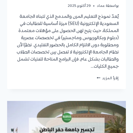
بواسطة
عماد
29 أكتوبر، 2025
يُعدّ نموذج التعليم المرن والمدمج الذي تتبناه الجامعة
السعودية الإلكترونية (SEU) ميزة أساسية للطالبات في
المملكة، حيث يتيح لهن الحصول على مؤهلات معتمدة
(دبلوم وبكالوريوس وماجستير) في تخصصات عصرية
ومطلوبة دون الالتزام الكامل بالحضور التقليدي. نظرًا لأن
نظام الجامعة الإلكترونية لا تفصل بين تخصصات الطلاب
والطالبات بشكل عام، فإن البرامج المتاحة للفتيات تشمل
جميع الكليات…
تخصصات
إقرأ المزيد
الجامعة
السعودية
الإلكترونية
للبنات
والشروط
والرسوم
والتقديم