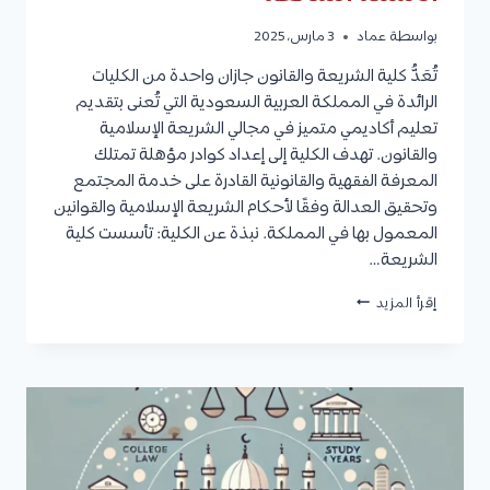
بواسطة
عماد
3 مارس، 2025
تُعَدُّ كلية الشريعة والقانون جازان واحدة من الكليات
الرائدة في المملكة العربية السعودية التي تُعنى بتقديم
تعليم أكاديمي متميز في مجالي الشريعة الإسلامية
والقانون. تهدف الكلية إلى إعداد كوادر مؤهلة تمتلك
المعرفة الفقهية والقانونية القادرة على خدمة المجتمع
وتحقيق العدالة وفقًا لأحكام الشريعة الإسلامية والقوانين
المعمول بها في المملكة. نبذة عن الكلية: تأسست كلية
الشريعة…
كلية
إقرأ المزيد
الشريعة
والقانون
جازان
|
التخصصات،
القبول،
التقديم،
وأهم
الأسئلة