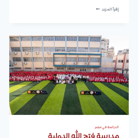
جامعة
إقرأ المزيد
مصر
الجديدة
2027
|
الكليات
والتخصصات
والشروط
المصاريف
والتقديم
الدراسة في مصر
مدرسة فتح الله الدولية