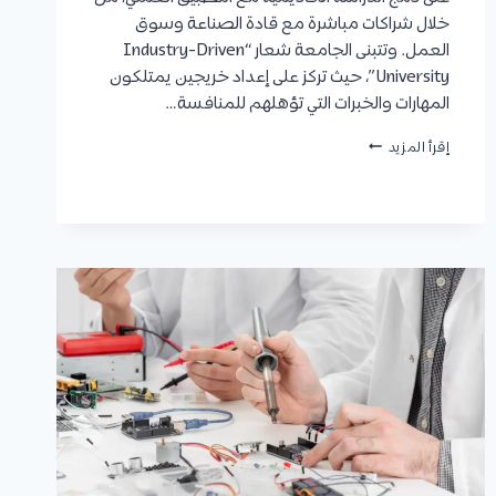
خلال شراكات مباشرة مع قادة الصناعة وسوق
العمل. وتتبنى الجامعة شعار “Industry-Driven
University”، حيث تركز على إعداد خريجين يمتلكون
المهارات والخبرات التي تؤهلهم للمنافسة…
جامعة
إقرأ المزيد
شرق
العاصمة
(UEC)
2027
|
الكليات،
التخصصات،
شروط
القبول،
الرسوم،
وكيفية
التقديم