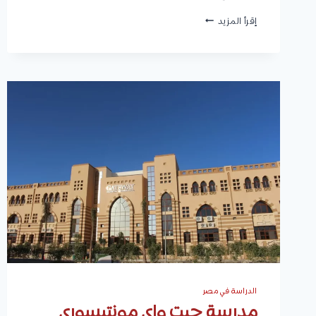
جامعة
إقرأ المزيد
ممفيس
في
مصر
2027
|
الكليات،
التخصصات،
الشروط،
الرسوم،
وكيفية
التقديم
الدراسة في مصر
مدرسة جيت واي مونتيسوري