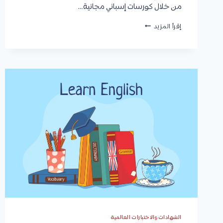
من خلال كورسات إسباني مجانية…
كورسات
إقرأ المزيد
إسباني
|
أفضل
المنصات
والقنوات
لتعلم
الإسبانية
من
الصفر
وحتى
الإحتراف
الشهادات والاختبارات العالمية