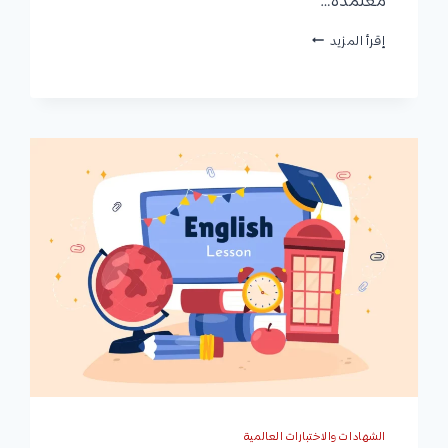
معتمدة…
كورس
إقرأ المزيد
انجليزى
للمبتدئين
|
أفضل
المنصات
التي
يمكنك
البدء
من
خلالها
الشهادات والاختبارات العالمية