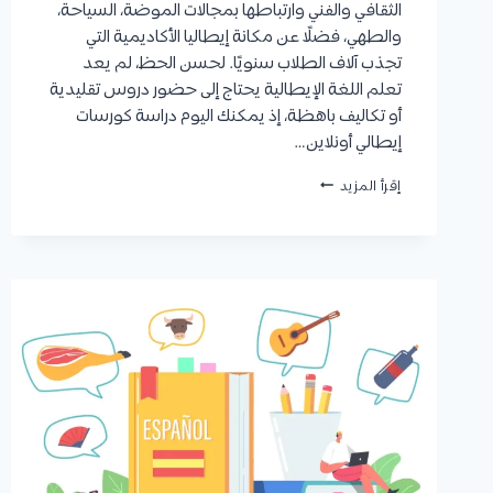
الثقافي والفني وارتباطها بمجالات الموضة، السياحة،
والطهي، فضلًا عن مكانة إيطاليا الأكاديمية التي
تجذب آلاف الطلاب سنويًا. لحسن الحظ، لم يعد
تعلم اللغة الإيطالية يحتاج إلى حضور دروس تقليدية
أو تكاليف باهظة، إذ يمكنك اليوم دراسة كورسات
إيطالي أونلاين…
كورسات
إقرأ المزيد
إيطالي
|
أنواع
الدورات
المتاحة
وأفضل
المنصات
للبدئ
من
خلالها