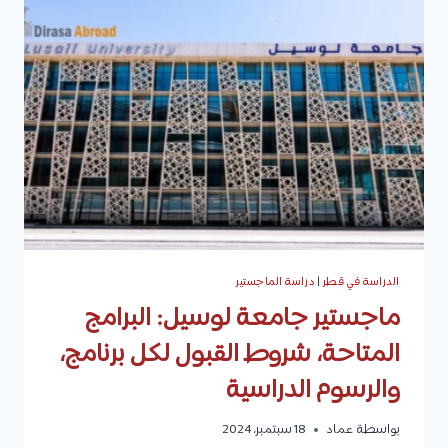
الدراسة،
شروط
القبول،
وكيفية
التقديم
الدراسة في قطر
|
دراسة الماجستير
ماجستير جامعة لوسيل: البرامج
المتاحة، شروط القبول لكل برنامج،
والرسوم الدراسية
بواسطة
عماد
18 سبتمبر، 2024