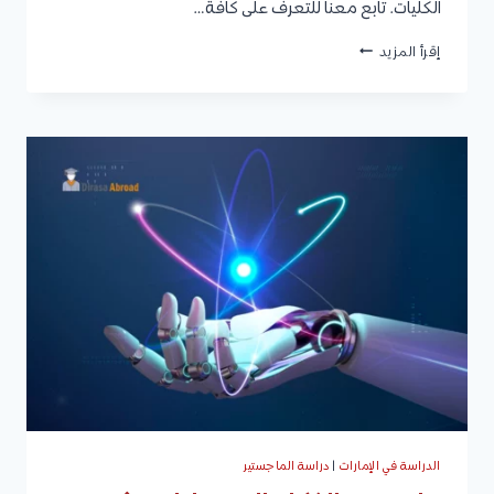
الكليات. تابع معنا للتعرف على كافة…
الماجستير
إقرأ المزيد
التنفيذي
جامعة
جدة:
البرامج
المتاحة،
شروط
القبول،
والرسوم
الخاصة
بكل
برنامج
الدراسة في الإمارات
|
دراسة الماجستير