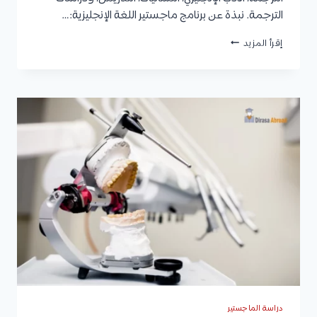
الترجمة. نبذة عن برنامج ماجستير اللغة الإنجليزية:…
ماجستير
إقرأ المزيد
انجليزي
|
الأهداف
والمميزات،
مدة
الدراسة،
شروط
القبول،
وأبرز
الجامعات
دراسة الماجستير