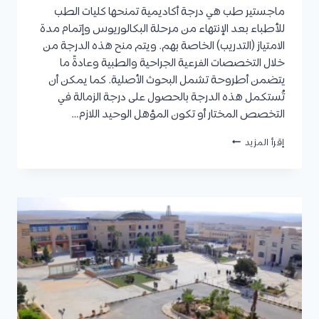
ماجستير طب هي درجة أكاديمية تمنحها كليات الطب
للأطباء بعد الإنتهاء من مرحلة البكالوريوس وإتمام مدة
الامتياز (التدريب) الخاصة بهم. ويتم منح هذه الدرجة من
خلال التخصصات الفرعية الجراحية والطبية وعادةً ما
يتضمن أطروحة تشمل البحوث الأصلية. كما يمكن أن
تُستكمل هذه الدرجة بالحصول على درجة الزمالة في
التخصص المختار أو تكون المؤهل الوحيد اللازم…
ماجستير
إقرأ المزيد
طب:
المميزات،
مدة
الدراسة،
شروط
القبول،
وأفضل
الجامعات
العالمية
والعربية