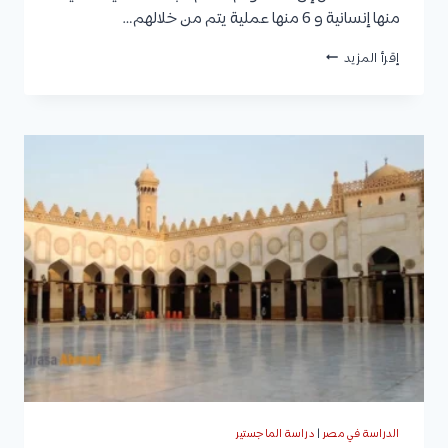
منها إنسانية و 6 منها عملية يتم من خلالهم…
سعر
إقرأ المزيد
ساعة
الماجستير
في
جامعة
الزرقاء
الخاصة
والرسوم
الأخرى
وشروط
القبول
والمستندات
المطلوبة
للتقديم
الدراسة في مصر
|
دراسة الماجستير