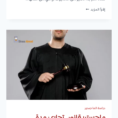
ماجستير
إقرأ المزيد
الشريعة:
المميزات،
المدة،
شروط
القبول،
أهم
الجامعات،
وكيفية
دراسته
في
مصر
دراسة الماجستير
ماجستير قانون تجاري: مدة