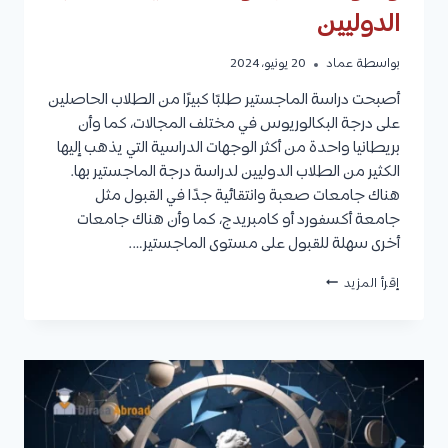
الدوليين
بواسطة
عماد
20 يونيو، 2024
أصبحت دراسة الماجستير طلبًا كبيرًا من الطلاب الحاصلين
على درجة البكالوريوس في مختلف المجالات، كما وأن
بريطانيا واحدة من أكثر الوجهات الدراسية التي يذهب إليها
الكثير من الطلاب الدوليين لدراسة درجة الماجستير بها.
هناك جامعات صعبة وانتقائية جدًا في القبول مثل
جامعة أكسفورد أو كامبريدج، كما وأن هناك جامعات
أخرى سهلة للقبول على مستوى الماجستير….
اسهل
إقرأ المزيد
جامعات
بريطانيا
ماجستير
وكيفية
التقديم
ومدة
الدراسة
ومتوسط