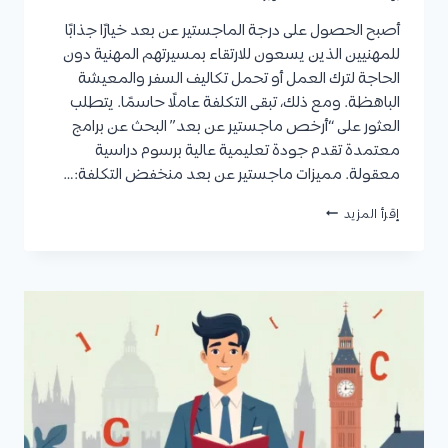
أصبح الحصول على درجة الماجستير عن بعد خيارًا جذابًا
للمهنيين الذين يسعون للارتقاء بمسيرتهم المهنية دون
الحاجة لترك العمل أو تحمل تكاليف السفر والمعيشة
الباهظة. ومع ذلك، تبقى التكلفة عاملًا حاسمًا. يتطلب
العثور على “أرخص ماجستير عن بعد” البحث عن برامج
معتمدة تقدم جودة تعليمية عالية برسوم دراسية
معقولة. مميزات ماجستير عن بعد منخفض التكلفة:…
أرخص
إقرأ المزيد
ماجستير
عن
بعد
وأفضل
الجامعات
وشروط
القبول