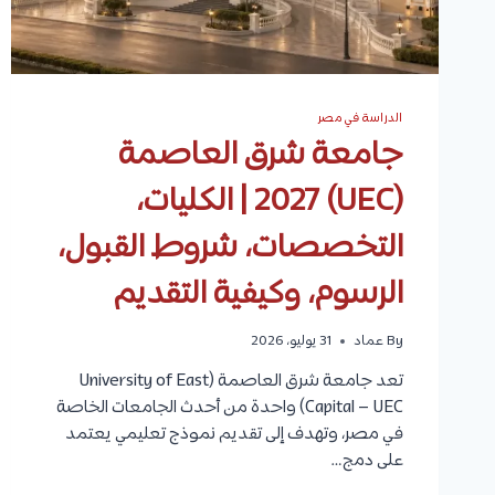
ا
ك
س
ت
ا
ن
الدراسة في مصر
2
جامعة شرق العاصمة
0
2
(UEC) 2027 | الكليات،
7
|
التخصصات، شروط القبول،
ا
ل
ج
الرسوم، وكيفية التقديم
ا
م
By
عماد
31 يوليو، 2026
ع
ا
تعد جامعة شرق العاصمة (University of East
ت
و
Capital – UEC) واحدة من أحدث الجامعات الخاصة
ا
في مصر، وتهدف إلى تقديم نموذج تعليمي يعتمد
ل
على دمج…
أ
ك