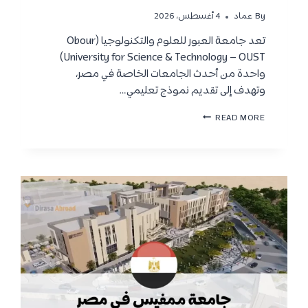
By
عماد
4 أغسطس، 2026
تعد جامعة العبور للعلوم والتكنولوجيا (Obour
University for Science & Technology – OUST)
واحدة من أحدث الجامعات الخاصة في مصر،
وتهدف إلى تقديم نموذج تعليمي…
ج
READ MORE
ا
م
ع
ة
ا
ل
ع
ب
و
ر
ل
ل
ع
ل