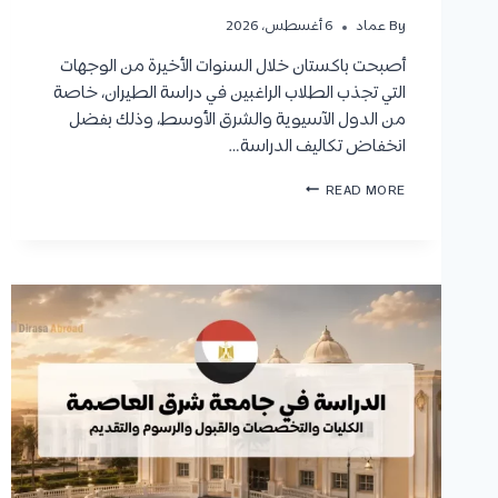
By
عماد
6 أغسطس، 2026
أصبحت باكستان خلال السنوات الأخيرة من الوجهات
التي تجذب الطلاب الراغبين في دراسة الطيران، خاصة
من الدول الآسيوية والشرق الأوسط، وذلك بفضل
انخفاض تكاليف الدراسة…
د
READ MORE
ر
ا
س
ة
ا
ل
ط
ي
ر
ا
ن
ف
ي
ب