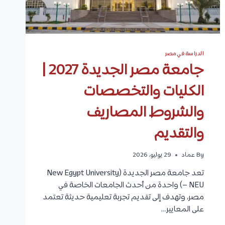
0
2
7
|
ا
ل
الدراسة في مصر
ك
جامعة مصر الجديدة 2027 |
ل
ي
الكليات والتخصصات
ا
ت
والشروط المصاريف
،
ا
ل
والتقديم
ت
خ
By
عماد
29 يوليو، 2026
ص
ص
تعد جامعة مصر الجديدة (New Egypt University
ا
ت
– NEU) واحدة من أحدث الجامعات الخاصة في
،
مصر، وتهدف إلى تقديم تجربة تعليمية حديثة تعتمد
ش
على المعايير…
ر
و