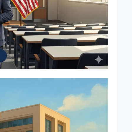
ا
|
ل
ا
ت
ل
ق
ك
د
ل
ي
ي
م
ا
ت
،
ا
ل
ت
خ
ص
ص
ا
ت
،
ش
ر
و
ط
ا