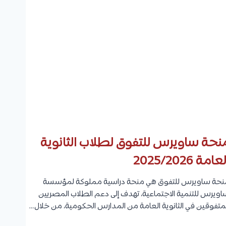
ت
ي
ق
ا
د
ت
ي
و
م
ا
ل
ت
خ
ص
ص
ا
ت
و
ا
نحة ساويرس للتفوق لطلاب الثانوية
ل
ش
عامة 2025/2026
ر
و
ط
نحة ساويرس للتفوق هي منحة دراسية مملوكة لمؤسسة
ا
ويرس للتنمية الاجتماعية، تهدف إلى دعم الطلاب المصريين
ل
متفوقين في الثانوية العامة من المدارس الحكومية، من خلال…
م
ص