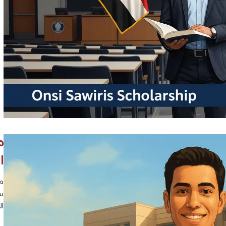
ا
ي
ر
ا
ي
ت
ف
،
ا
ل
ت
خ
ص
ص
ا
ت
،
ا
م
ل
ش
ال
ر
و
ط
م
،
سا
ا
ال
ل
ر