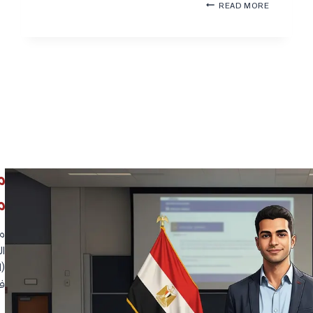
ج
READ MORE
ا
ا
ت
م
و
ع
ا
ة
ل
م
ت
م
خ
ف
ص
ي
ص
س
ا
ف
ت
ي
و
م
ا
م
ص
ل
ر
ق
م
2
ب
0
و
2
م
ل
7
و
ال
|
ا
(ا
ا
ل
ل
ف
م
ك
ص
ل