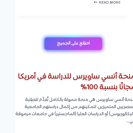
ج
READ MORE
ط
ا
ا
م
ل
ع
ق
ة
ب
م
و
ص
ل
ر
اطلع على الجميع
،
ا
ا
ل
ل
ج
ر
د
س
ي
و
نحة أنسي ساويرس للدراسة في أمريكا
د
م
ة
،
جانًا بنسبة 100%
2
و
0
ك
2
نحة أنسي ساويرس هي منحة ممولة بالكامل تُقدَّم للطلبة
ي
7
ف
مصريين المتميزين، لتمكينهم من إكمال دراستهم الجامعية
|
ي
لبكالوريوس) أو الدراسات العليا (الماجستير) في جامعات مرموقة
ا
ة
ل
ي…
ا
ك
ل
ل