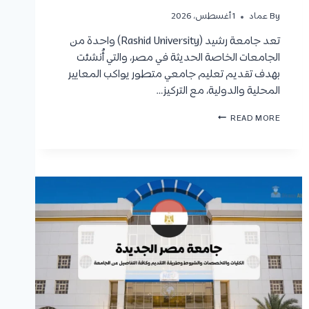
By
عماد
1 أغسطس، 2026
تعد جامعة رشيد (Rashid University) واحدة من
الجامعات الخاصة الحديثة في مصر، والتي أُنشئت
بهدف تقديم تعليم جامعي متطور يواكب المعايير
المحلية والدولية، مع التركيز…
ج
READ MORE
ا
م
ع
ة
ر
ش
ي
د
ف
ي
م
ص
ر
2