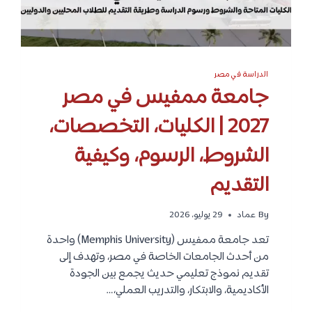
و
م
و
ا
ل
ت
الدراسة في مصر
ك
جامعة ممفيس في مصر
ن
و
2027 | الكليات، التخصصات،
ل
و
الشروط، الرسوم، وكيفية
ج
ي
ا
التقديم
2
0
By
عماد
29 يوليو، 2026
2
7
تعد جامعة ممفيس (Memphis University) واحدة
|
ا
من أحدث الجامعات الخاصة في مصر، وتهدف إلى
ل
تقديم نموذج تعليمي حديث يجمع بين الجودة
ك
الأكاديمية، والابتكار، والتدريب العملي،…
ل
ي