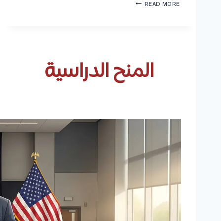
ج
READ MORE
ا
ا
د
م
ي
ع
م
ة
ي
ش
ا
ر
المنح الدراسية
ت
ق
و
ا
ا
ل
ل
ع
ش
ا
ر
ص
و
م
ط
ة
و
(
ا
U
ل
E
ت
C
ك
)
ل
2
ف
0
ة
2
و
7