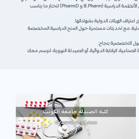
نقدم لك أحدث البيانات حول معدلات القبول في كليات الصيدلة حول العالم، مع توضيح الفروقات الجوهرية بين الأنظمة الدراسية (B.Pharm و PharmD) لتختار ما يناسب
عتراف الهيئات الدولية بشهاداتها.
عملية، مع تحديثات مستمرة حول المنح الدراسية المخصصة
بول التخصصية بنجاح.
اعية، الرقابة الدوائية، أو الصيدلة النووية، لنرسم معك