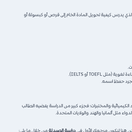
لم الأدوية (Pharmacology) الذي يدرس تأثير الدواء على الجسم، وعلم الصيدلانيات (Pharmaceutics) الذي يدرس كيفية تحويل المادة الخام إلى قرص أو كبسولة أو
ت.
 TOEFL أو IELTS).
 مجرد حفظ اسمه.
 الكيميائية والمختبرات؛ فجزء كبير من الدراسة يقضيه الطالب
اء مثل ألمانيا والهند والولايات المتحدة.
نحن هنا لنكون مرجعك الأول في
دراسة الصيدلة
من خلال ما يلي: