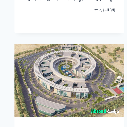
كلية
إقرأ المزيد
الصيدلة
جامعة
أسيوط
:
الأقسام
والتخصصات،
شروط
القبول،
المصاريف،
وكيفية
التقديم
للمصريين
والوافدين