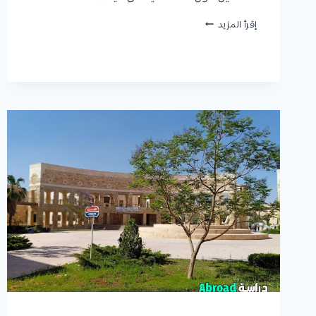
كلية
إقرأ المزيد
الصيدلة
جامعة
قطر
:
البرامج
المطروحة،
شروط
القبول،
الرسوم
الدراسية،
وكيفية
التقديم