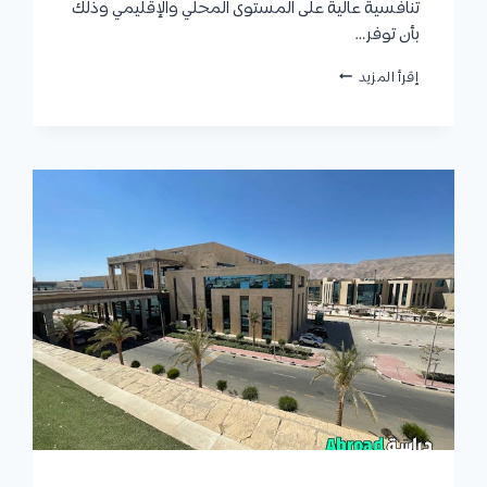
تنافسية عالية على المستوى المحلي والإقليمي وذلك
بأن توفر…
كلية
إقرأ المزيد
الصيدلة
جامعة
قناة
السويس
:
الأقسام
والتخصصات،
شروط
القبول،
الرسوم
الدراسية،
وكيفية
التقديم
للمصريين
والوافدين