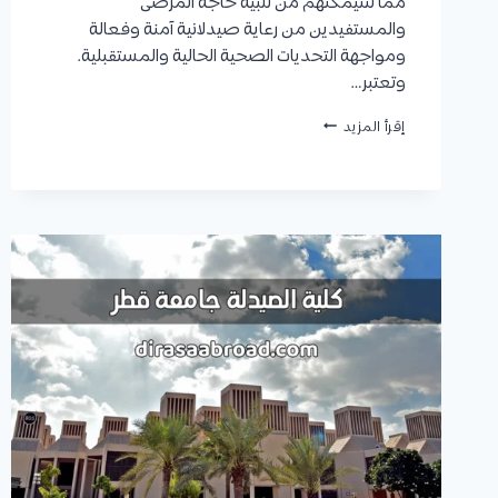
مما سيمكنهم من تلبية حاجة المرضى
والمستفيدين من رعاية صيدلانية آمنة وفعالة
ومواجهة التحديات الصحية الحالية والمستقبلية.
وتعتبر…
كلية
إقرأ المزيد
الصيدلة
جامعة
الشارقة:
التخصصات،
شروط
القبول
والرسوم
الدراسية