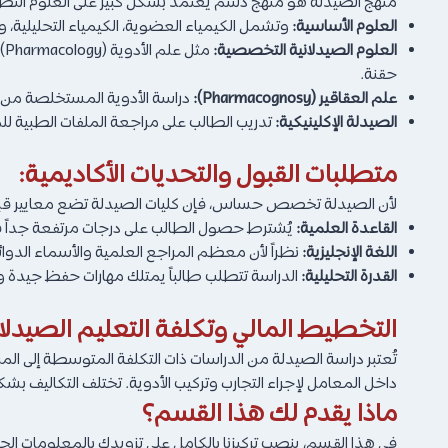
منهج الصيدلة هو منهج دسم يعتمد بشكل كبير على العلوم التطبيق
العلوم الأساسية:
وتشمل الكيمياء العضوية، الكيمياء التحليلية، وعلم الأحياء
العلوم الصيدلانية التخصصية:
حقنة.
علم العقاقير (Pharmacognosy):
دراسة الأدوية المستخلصة من ال
الصيدلة الإكلينيكية:
تدريب الطالب على مراجعة الملفات الطبية للم
متطلبات القبول والتحديات الأكاديمية:
لأن الصيدلة تخصص حساس، فإن كليات الصيدلة تضع معايير قب
القاعدة العلمية:
يُشترط حصول الطالب على درجات مرتفعة جداً في الث
اللغة الإنجليزية:
نظراً لأن معظم المراجع العلمية والأسماء الدوائية بالإ
القدرة التحليلية:
الدراسة تتطلب طالباً يمتلك مهارات حفظ جيدة 
التخطيط المالي وتكلفة التعليم الصيدلا
تُعتبر دراسة الصيدلة من الدراسات ذات التكلفة المتوسطة إلى المر
داخل المعامل لإجراء التجارب وتركيب الأدوية. تختلف التكاليف بشك
ماذا يقدم لك هذا القسم؟
في هذا القسم، ينصب تركيزنا بالكامل على تزويدك بالمعلومات الج