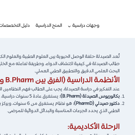
لتجاوز
لى
لمحتوى
وجهات دراسية
المنح الدراسية
دليل التخصصات
تُعد الصيدلة حلقة الوصل الحيوية بين العلوم الطبية والعلوم ال
طالب الصيدلة في كيفية اكتشاف الدواء، وطريقة تفاعله مع الخلي
البحث العلمي الدقيق والتطبيق الطبي العملي.
الأنظمة الدراسية (الفرق بين B.Pharm و PharmD):
عند التفكير في دراسة الصيدلة، يجب على الطالب فهم النظامين الأ
بكالوريوس الصيدلة (B.Pharm):
يستغرق عادة 5 سنوات دراسية، ويركز بشكل متوازن على العلوم الصيدلانية الأساسية، والتصنيع الدوائي، والعمل في الصيدليات المجتمعية.
دكتور صيدلي (PharmD):
هو نظام يستغرق م
الطبي الذي يحدد الجرعات المناسبة والبدائل الدوائية للمرضى.
الرحلة الأكاديمية: