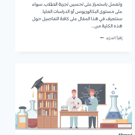
وتعمل باستمرار على تحسين تجربة الطلاب، سواء
على مستوى البكالوريوس أو الدراسات العليا.
سنتعرف في هذا المقال على كافة التفاصيل حول
هذه الكلية من…
كلية
إقرأ المزيد
الصيدلة
جامعة
الكويت
:
البرامج
المطروحة
على
مستوى
البكالوريوس
والماجستير،
القبول،
والتقديم