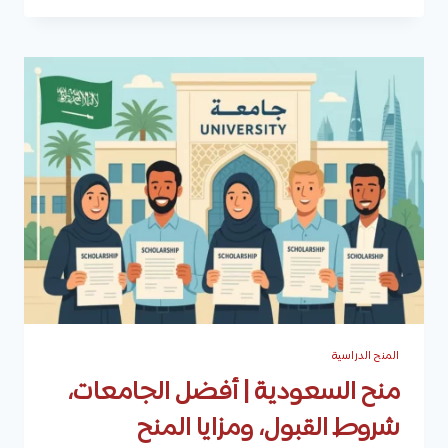
الداخلية
لغير
السعوديين
وأنواعها
وأبرز
الجامعات
التي
تقدمها
المنح الدراسية
منح السعودية | أفضل الجامعات،
شروط القبول، ومزايا المنح