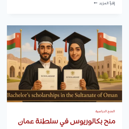
منح
إقرأ المزيد
مؤسسة
قطر
الخيرية
لدعم
الطلاب
الفقراء
والمحتاجين
في
أكثر
من
70
دولة
حول
العالم
المنح الدراسية
منح بكالوريوس في سلطنة عمان