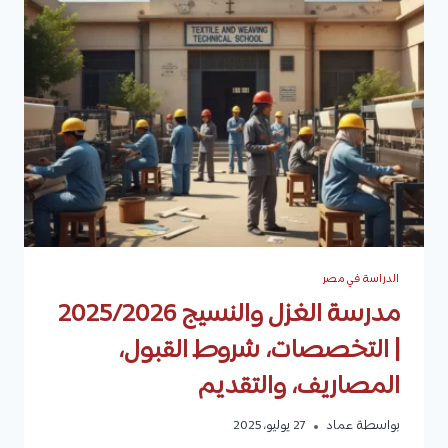
في
الجامعات
الحكومية
والخاصة
الدراسة في مصر
مدرسة الغزل والنسيج 2025/2026
| التخصصات، شروط القبول،
المصاريف، والتقديم
بواسطة
عماد
27 يوليو، 2025