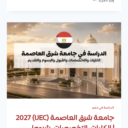
إقرأ المزيد
رشيد
في
مصر
2027
|
الكليات،
التخصصات،
شروط
القبول،
الرسوم،
وكيفية
التقديم
الدراسة في مصر
جامعة شرق العاصمة (UEC) 2027