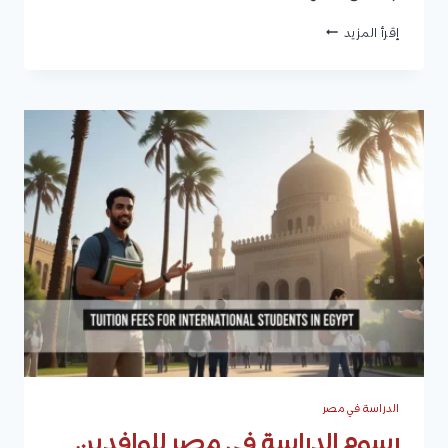
المعهد
إقرأ المزيد
المصرفي
|
البرامج
والشهادات،
شروط
القبول،
وكيفية
التقديم
الدراسة في مصر
رسوم الدراسة في مصر للوافدين