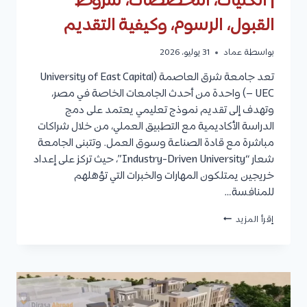
| الكليات، التخصصات، شروط
القبول، الرسوم، وكيفية التقديم
بواسطة
عماد
31 يوليو، 2026
تعد جامعة شرق العاصمة (University of East Capital
– UEC) واحدة من أحدث الجامعات الخاصة في مصر،
وتهدف إلى تقديم نموذج تعليمي يعتمد على دمج
الدراسة الأكاديمية مع التطبيق العملي، من خلال شراكات
مباشرة مع قادة الصناعة وسوق العمل. وتتبنى الجامعة
شعار “Industry-Driven University”، حيث تركز على إعداد
خريجين يمتلكون المهارات والخبرات التي تؤهلهم
للمنافسة…
جامعة
إقرأ المزيد
شرق
العاصمة
(UEC)
2027
|
الكليات،