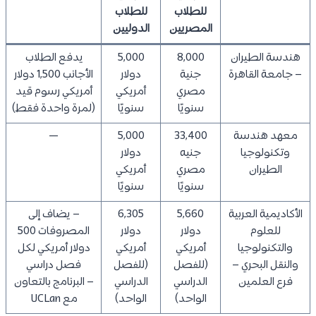
للطلاب
للطلاب
المصريين
الدوليين
هندسة الطيران
8,000
5,000
يدفع الطلاب
– جامعة القاهرة
جنية
دولار
الأجانب 1,500 دولار
مصري
أمريكي
أمريكي رسوم قيد
سنويًا
سنويًا
(لمرة واحدة فقط)
معهد هندسة
33,400
5,000
—
وتكنولوجيا
جنيه
دولار
الطيران
مصري
أمريكي
سنويًا
سنويًا
الأكاديمية العربية
5,660
6,305
– يضاف إلى
للعلوم
دولار
دولار
المصروفات 500
والتكنولوجيا
أمريكي
أمريكي
دولار أمريكي لكل
والنقل البحري –
(للفصل
(للفصل
فصل دراسي
فرع العلمين
الدراسي
الدراسي
– البرنامج بالتعاون
الواحد)
الواحد)
مع UCLan