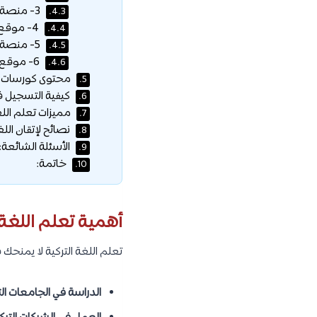
3- منصة Alison:
4.3.
4- موقع Busuu:
4.4.
5- منصة Duolingo:
4.5.
6- موقع Learn Turkish Easily:
4.6.
محتوى كورسات الل
5.
كيفية التسجيل في
6.
مميزات تعلم اللغة
7.
نصائح لإتقان اللغ
8.
الأسئلة الشائعة:
9.
خاتمة:
10.
أهمية تعلم اللغة ا
تعلم اللغة التركية لا يمنحك
الدراسة في الجامعات الت