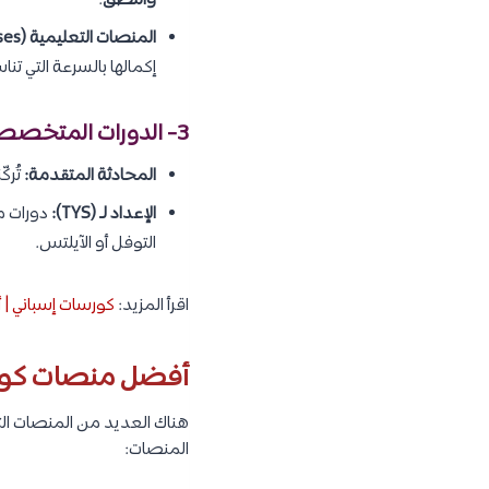
والنطق
.
المنصات التعليمية (Self-Paced Courses):
إكمالها بالسرعة التي تن
3- الدورات المتخصصة وورش العمل:
المحادثة المتقدمة:
تُرك
الإعداد لـ (TYS):
التوفل أو الآيلتس.
اقرأ المزيد:
كورسات إسباني | 
أفضل منصات كورسات
هناك العديد من المنصات الت
المنصات: