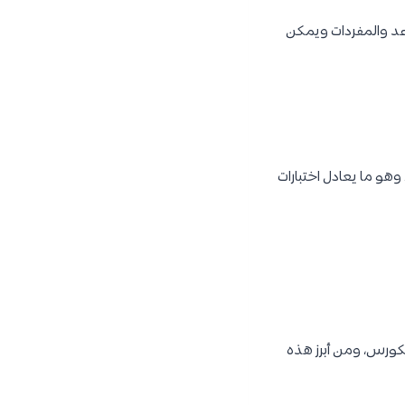
اعد والمفردات ويمكن
 مصممة للتحضير لاختبار الكفاءة في اللغة التركية (Türkçe Yeterlik Sınavı)، وهو ما يعادل اختبارات
لكورس، ومن أبرز هذه