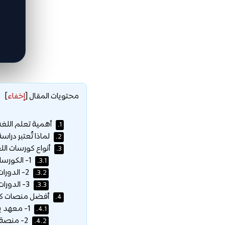
محتويات المقال
[
إخفاء
]
أهمية تعلم اللغة 
1.
لماذا تُعتبر دراسة 
2.
أنواع كورسات اللغ
3.
1- الكورسات الأكاديمية المعتمدة (في مراكز التومر – TÖMER)
3.1.
2- الدورات عبر الإنترنت (المباشرة والمسجلة):
3.2.
3- الدورات المتخصصة وورش العمل:
3.3.
أفضل منصات كورسا
4.
1- معهد يونس إمره (Yunus Emre Institute):
4.1.
2- منصة Udemy:
4.2.