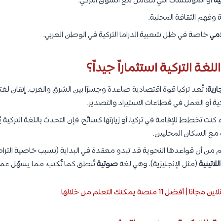
ية
أو المؤسسات التي تتعامل مع السوق التركي.
وفهم الثقافة المحلية.
امي
خاصة في ظل شعبية الدراما التركية في الوطن العربي.
للغة التركية استثماراً جيداً؟
رية:
تُعد تركيا قوة اقتصادية صاعدة وجسرًا بين الشرق والغرب. إتقان لغت
ية أو العمل في قطاعات الاستيراد والتصدير.
كنت تخطط للإقامة في تركيا، أو زيارتها كسائح، فإن التحدث باللغة التركي
 مع السكان المحليين.
م من أن قواعدها النحوية قد تبدو معقدة في البداية (بسبب خاصية التراص
للاتينية
(مثل الإنجليزية)، وهي لغة
صوتية
تُنطق كما تُكتب، مما يسهّل عملية
ضل 11 منصة يمكنك التعلم من خلالها