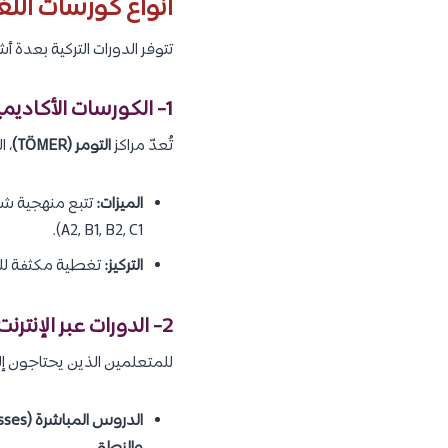
أنواع كورسات اللغ
تتوفر الدورات التركية بعدة أ
1- الكورسات الأكاديمية المعتمدة (في مراكز التومر – TÖMER)
تُعدّ مراكز
التومر (TÖMER)
، 
الميزات:
تتبع منهجية شام
A2, B1, B2, C1).
التركيز:
تغطية مكثفة للنحو
2- الدورات عبر الإنترنت (المباشرة والمسجلة):
للمتعلمين الذين يحتاجون إلى 
الدروس المباشرة (Online Live Classes):