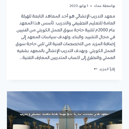
بواسطة
عماد
1 يوليو، 2023
معهد التدريب الإنشائي هو أحد المعاهد التابعة للهيئة
العامة للتعليم التطبيقي والتدريب. تأسس هذا المعهد
عام 2000م لتلبية حاجة سوق العمل الكويتي من الفنيين
في مجال التشييد والبناء، وتهدف سياسات المعهد إلى
إضافة المزيد من التخصصات الفنية التي تلبي حاجة سوق
العمل الكويتي. ويهدف التدريب الإنشائي بالمعهد بشقيه
العملي والنظري إلى اكساب المتدربين المعارف التقنية…
معهد
إقرأ المزيد
التدريب
الإنشائي
:
الأقسام
والتخصصات،
شروط
القبول،
نسب
القبول،
المستندات
المطلوبة،