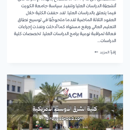
أنشطة الدراسات العليا وتنفيذ سياسة جامعة الكويت
فيما يتعلق بالدراسات العليا. لقد حققت الكلية خلال
العقود الثلاثة الماضية تقدما ملحوظًا في توسيع نطاق
التعليم العالي ورفع مستواه كما أدخلت ونفذت إجراءات
فعالة لمراقبة نوعية برامج الدراسات العليا. تخصصات كلية
الدراسات…
كلية
إقرأ المزيد
الدراسات
العليا
جامعة
الكويت
:
التخصصات
المتاحة،
شروط
القبول،
وكيفية
التقديم