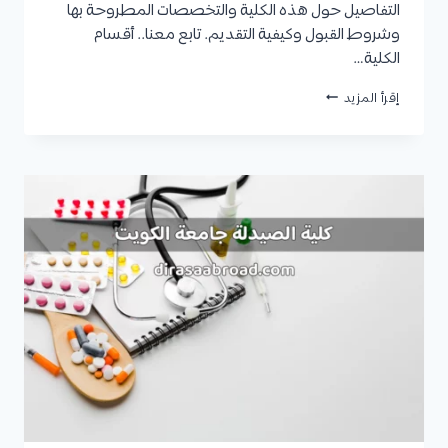
التفاصيل حول هذه الكلية والتخصصات المطروحة بها
وشروط القبول وكيفية التقديم. تابع معنا.. أقسام
الكلية…
كلية
إقرأ المزيد
العلوم
جامعة
الكويت
:
التخصصات،
شروط
القبول،
نسب
القبول،
المستندات
المطلوبة،
وكيفية
التقديم