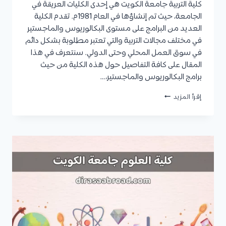
كلية التربية جامعة الكويت هي إحدى الكليات العريقة في
الجامعة، حيث تم إنشاؤها في العام 1981م. تقدم الكلية
العديد من البرامج على مستوى البكالوريوس والماجستير
في مختلف مجالات التربية والتي تعتبر مطلوبة بشكل دائم
في سوق العمل المحلي وحتى الدولي. سنتعرف في هذا
المقال على كافة التفاصيل حول هذه الكلية من حيث
برامج البكالوريوس والماجستير،…
كلية
إقرأ المزيد
التربية
جامعة
الكويت
:
التخصصات،
شروط
القبول،
نسب
القبول،
المستندات
المطلوبة،
وكيفية
التقديم