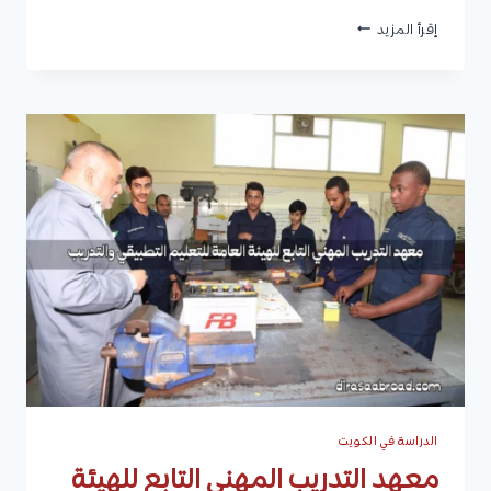
المعهد
إقرأ المزيد
الصناعي
صباح
السالم
:
الأقسام
والتخصصات
ونبذة
عن
كل
تخصص،
شروط
القبول،
المستندات،
وكيفية
التقديم
الدراسة في الكويت
معهد التدريب المهني التابع للهيئة