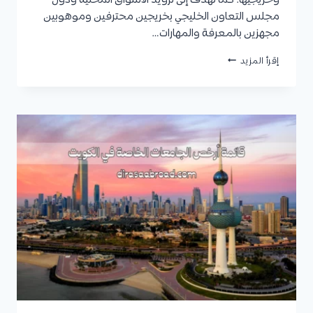
وخريجيها. كما تهدف إلى تزويد الأسواق المحلية ودول
مجلس التعاون الخليجي بخريجين محترفين وموهوبين
مجهزين بالمعرفة والمهارات…
كلية
إقرأ المزيد
الشرق
الأوسط
الأمريكية
:
التخصصات،
شروط
القبول
المباشر
والمشروط،
والرسوم
الدراسية
لكل
تخصص