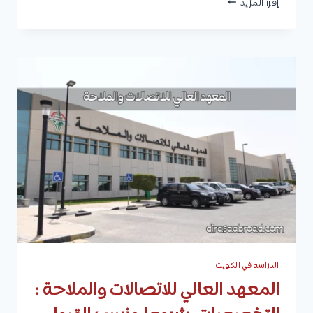
المعهد
إقرأ المزيد
العالي
للطاقة
:
الأقسام
والتخصصات،
شروط
القبول
ونسب
القبول،
المستندات
المطلوبة،
وكيفية
التقديم
الدراسة في الكويت
المعهد العالي للاتصالات والملاحة :