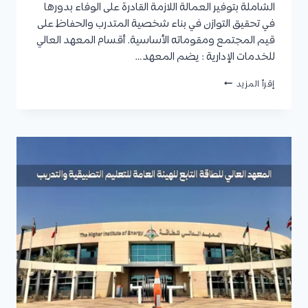
الشاملة بتوفير العمالة اللازمة القادرة على الوفاء بدورها
في تحقيق التوازن في بناء شخصية المتدرب والحفاظ على
قيم المجتمع ومقوماته الأساسية. أقسام المعهد العالي
للخدمات الإدارية : يضم المعهد…
المعهد
إقرأ المزيد
العالي
للخدمات
الإدارية
:
الأقسام
والتخصصات،
شروط
القبول
ونسب
القبول،
المستندات
المطلوبة،
وكيفية
التقديم