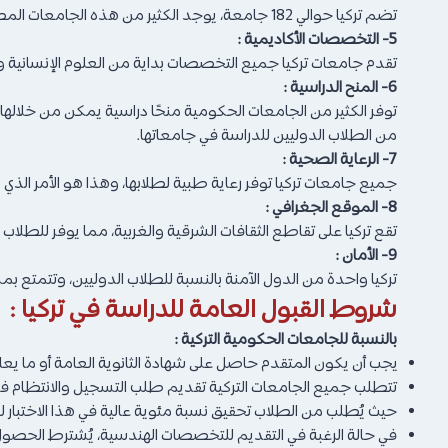
تضم تركيا حوالي 182 جامعة، يوجد الكثير من هذه الجامعات المصنفة بين أفضل جامعات العالم حسب مختلف التصنيفات العالمية مثل QS و Times Higher Education وتصنيف شانغهاي، وغيرهم..
5- التخصصات الأكاديمية :
تقدم جامعات تركيا جميع التخصصات بداية من العلوم الإنسانية و
6- المنح الدراسية :
توفر الكثير من الجامعات الحكومية منحًا دراسية يمكن من خلالها 
من الطلاب الدوليين للدراسة في جامعاتها.
7- الرعاية الصحية :
جميع جامعات تركيا توفر رعاية طبية لطلابها، وهذا هو الأمر الذي
8- الموقع الجغرافي :
تقع تركيا على تقاطع الثقافات الشرقية والغربية، مما يوفر للطلا
9- الأمان :
تركيا واحدة من الدول الآمنة بالنسبة للطلاب الدوليين، وتتمتع 
شروط القبول العامة للدراسة في تركيا :
بالنسبة للجامعات الحكومية التركية :
يجب أن يكون المتقدم حاصل على شهادة الثانوية العامة أو ما يعاد
تتطلب جميع الجامعات التركية تقديم طلب التسجيل والانتظام في اختب
حيث يُطلب من الطلاب تحقيق نسبة مئوية عالية في هذا الاختب
في حالة الرغبة في التقديم للتخصصات الهندسية، يُشترط الحصول عل