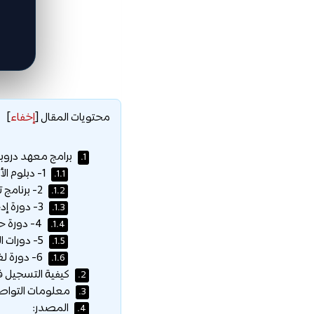
محتويات المقال
[
إخفاء
]
برامج معهد دروبي
1.
1- دبلوم الأمن السيبراني:
1.1.
2- برنامج تطبيقات الحاسب المكتبية والسكرتارية:
1.2.
3- دورة إدخال البيانات ومعالجة النصوص:
1.3.
4- دورة حاسب أعمال مكتبية:
1.4.
5- دورات اللغة الإنجليزية:
1.5.
6- دورة لغة الإشارة:
1.6.
كيفية التسجيل ف
2.
معلومات التواص
3.
المصدر:
4.