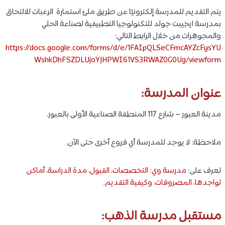
يتم التقديم للمدرسة إلكترونيًا عن طريق ملئ استمارة الرغبات للالتحاق
بمدرسة ايجيبت جولد للتكنولوجيا التطبيقية لصناعة الحلي
والمجوهرات من خلال الرابط التالي:
https://docs.google.com/forms/d/e/1FAIpQLSeCFmcAYZcFysYU
WshkDhFSZDLUjoYJHPWI61VS3RWAZ0G0Ug/viewform
عنوان المدرسة:
مدينة العبور – شارع 117 المنطقة الصناعية الأولى بالعبور.
ملاحظة: لا يوجد للمدرسة أي فروع أخرى حتى الآن.
تعرف على:
مدرسة وي: التخصصات، القبول، مدة الدراسة، أماكن
تواجدها، المصروفات، وكيفية التقديم
.
مستقبل مدرسة الذهب: