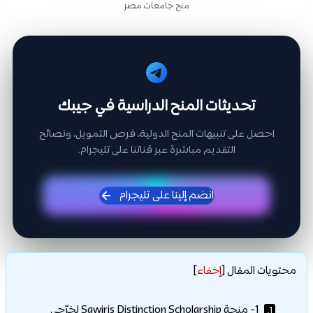
منح جامعات مصر
تحديثات المنح الدراسية في جيبك
احصل على تنبيهات المنح الدولية، فرص التمويل، ونصائح
التقديم مباشرة عبر قناتنا على تليجرام.
انضم إلينا على تليجرام
محتويات المقال
[
إخفاء
]
1- منحة Sawiris Distinction Scholarship لخرّجي
1.