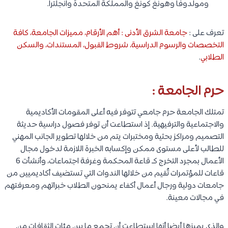
ومولدوفا وهونغ كونغ والمملكة المتحدة وانجلترا.
تعرف على :
جامعة الشرق الأدنى : أهم الأرقام، مميزات الجامعة، كافة
التخصصات والرسوم الدراسية، شروط القبول، المستندات، والسكن
الطلابي
.
حرم الجامعة :
تمتلك الجامعة حرم جامعي تتوفر فيه أعلى المقومات الأكاديمية
والاجتماعية والترفيهية. إذ استطاعت أن توفر فصول دراسية حديثة
التصميم ومراكز بحثية ومختبرات يتم من خلالها تطوير الجانب المهني
للطالب لأعلى مستوى ممكن وإكسابه الخبرة اللازمة لدخول مجال
الأعمال بمجرد التخرج كـ قاعة المحكمة وغرفة اجتماعات، وأنشأت 6
قاعات للمؤتمرات تُقيم من خلالها الندوات التي تستضيف أكاديميين من
جامعات دولية ورجال أعمال أكفاء يمنحون الطلاب خبراتهم ومعرفتهم
في مجالات معينة.
والذي يميزها أيضا أنها استطاعت أن تجمع ما بين مئات الثقافات من