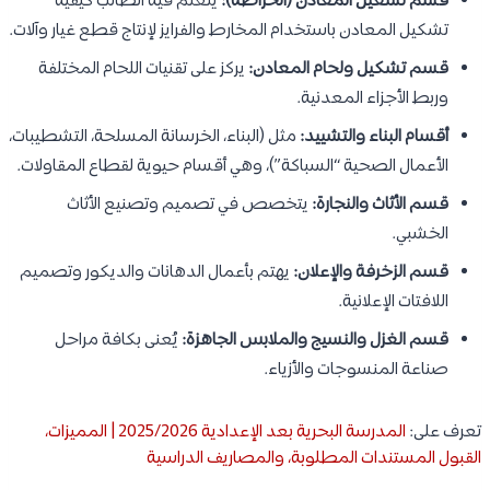
قسم تشغيل المعادن (الخراطة):
يتعلم فيه الطالب كيفية
تشكيل المعادن باستخدام المخارط والفرايز لإنتاج قطع غيار وآلات.
قسم تشكيل ولحام المعادن:
يركز على تقنيات اللحام المختلفة
وربط الأجزاء المعدنية.
أقسام البناء والتشييد:
مثل (البناء، الخرسانة المسلحة، التشطيبات،
الأعمال الصحية “السباكة”)، وهي أقسام حيوية لقطاع المقاولات.
قسم الأثاث والنجارة:
يتخصص في تصميم وتصنيع الأثاث
الخشبي.
قسم الزخرفة والإعلان:
يهتم بأعمال الدهانات والديكور وتصميم
اللافتات الإعلانية.
قسم الغزل والنسيج والملابس الجاهزة:
يُعنى بكافة مراحل
صناعة المنسوجات والأزياء.
تعرف على:
المدرسة البحرية بعد الإعدادية 2025/2026 | المميزات،
القبول المستندات المطلوبة، والمصاريف الدراسية