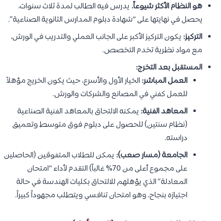
هو النظام الأكثر شيوعاً.
يدرس فيه الطالب لمدة ثلاث سنوات،
يحصل في نهايتها على “شهادة دبلوم المدارس الثانوية الصناعية”.
التركيز:
يكون التركيز الأكبر على الجانب العملي والتدريب في الورش،
مع مواد نظرية تخدم التخصص.
المستقبل بعد التخرج:
العمل المباشر:
الخيار الأول والأسرع، حيث يكون الخريج مؤهلاً
للعمل كفني في المصانع والشركات والورش.
المعاهد الفنية:
يمكنه الالتحاق بالمعاهد الفنية الصناعية
(نظام سنتين) للحصول على دبلوم فوق متوسط وتعميق
دراسته.
الجامعة (مسار صعب):
يمكن للطلاب المتفوقين (الحاصلين
على مجموع أعلى من 70% غالباً) التقدم لأداء “امتحان
المعادلة” الذي يؤهلهم للالتحاق بكليات الهندسة في حالة
اجتيازه بنجاح، وهو امتحان تنافسي ويتطلب مجهوداً كبيراً.