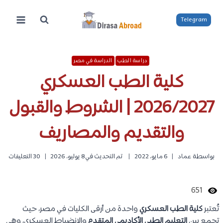
لتجاوز
لى
Telegram
لمحتوى
دراسة الطب
الدراسة في مصر
كلية الطب العسكري
2026/2027 | الشروط والقبول
والتقديم والمصاريف
بواسطة
عماد
6 مايو، 2022
تم التحديث في
8 يوليو، 2026
30 التعليقات
651
تُعتبر
كلية الطب العسكري
واحدة من أرقى الكليات في مصر، حيث
تجمع بين
التعليم الطبي الأكاديمي المتقدم
والانضباط العسكري، وهي