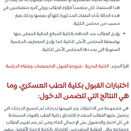
الصلاحية للحياة العسكرية أو استنفاذ مرات الرسوب ما لم يثبت أن
هذا الاستنفاذ كان متعمداً فيُلزم الطالب وولي أمره متضامنين في
هذه الحالة بأداء النفقات المذكورة كلها أو بعضها وذلك بقرار
مسبب من مجلس الكلية.
يؤدى الطالب عند التحاقه بالكلية المبالغ المالية المعلن عنها
بواسطة المجلس الأعلى للكلية كما يؤدى المصاريف الدراسية
السنوية التي يحددها المجلس الأعلى للكلية.
اقرأ المزيد:
الكلية البحرية : شروط القبول، التخصصات، ونظام الدراسة
.
اختبارات القبول بكلية الطب العسكري، وما
هي النتائج التي تتضمن الدخول:
هي مجموعة من الاختبارات يتم تقييمها بدرجات ثم تجميع الدرجات التي
يحصل عليها الطالب المتقدم للالتحاق بكلية الطب بالقوات المسلحة
في كل اختبار والحصول على الإجمالي العام ومن ثم يتم تقييم الطالب
ومقارنته بباقي الطلبة المتقدمين للالتحاق بالكلية لاختيار الأفضل بينهم.