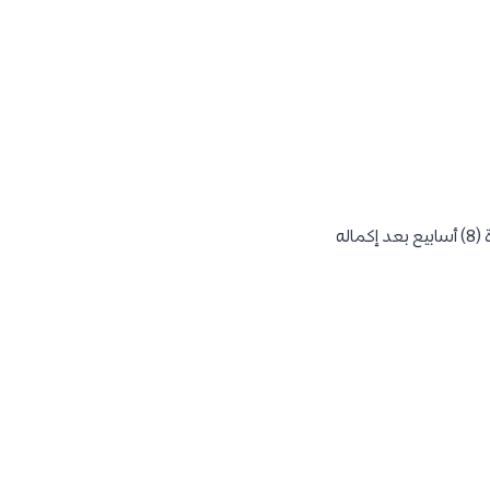
سيحصل الطالب بكلية الشرطة على دورة ميدانية في مراكز الشرطة بالمملكة المتحدة (بريطانيا) لمدة (8) أسابيع بعد إكماله