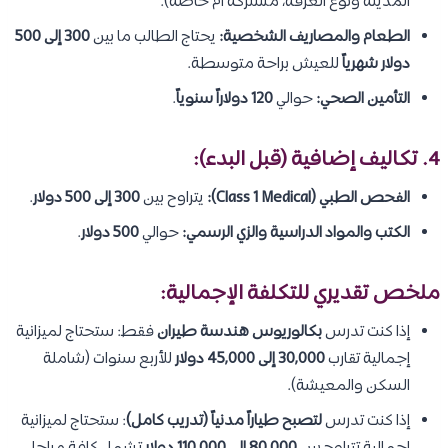
المدينة ونوع الغرفة، مشتركة أم خاصة).
الطعام والمصاريف الشخصية:
يحتاج الطالب ما بين
300 إلى 500
دولار شهرياً
للعيش براحة متوسطة.
التأمين الصحي:
حوالي
120 دولاراً سنوياً
.
4. تكاليف إضافية (قبل البدء):
الفحص الطبي (Class 1 Medical):
يتراوح بين
300 إلى 500 دولار
.
الكتب والمواد الدراسية والزي الرسمي:
حوالي
500 دولار
.
ملخص تقديري للتكلفة الإجمالية:
إذا كنت تدرس
بكالوريوس هندسة طيران
فقط: ستحتاج لميزانية
إجمالية تقارب
30,000 إلى 45,000 دولار
للأربع سنوات (شاملة
السكن والمعيشة).
إذا كنت تدرس
لتصبح طياراً مدنياً (تدريب كامل)
: ستحتاج لميزانية