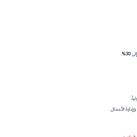
لى
30%
.
اً.
دارة الأعمال.