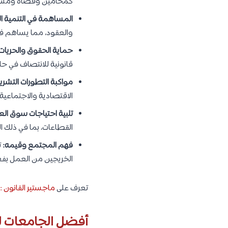
كمحامين وقضاة ومستشا
المساهمة في التنمية ال
والعقود، مما يساهم في
حماية الحقوق والحريات
قانونية للانتصاف في حا
مواكبة التطورات التشري
الاقتصادية والاجتماعية
تلبية احتياجات سوق الع
القطاعات، بما في ذلك 
فهم المجتمع وقيمه:
ت
الخريجين من العمل بفعا
تعرف على
ماجستير القانون 
أفضل الجامعات لدر