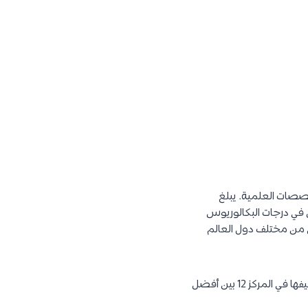
لفة في مختلف التخصصات العلمية. يبلغ
وعالي المستوى في درجات البكالوريوس
ين من مختلف دول العالم
تم تصنيف جامعة القاهرة في المركز 271 مشترك عالميًا في مجال الفنون والعلوم الإنسانية. كما تم تصنيفها في المركز 12 بين أفضل