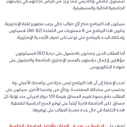
لمستوى جامعي وأكاديمي مما يزيد من فرص نجاحهم في دراستهم
الجامعية الحالية والمستقبلية.
سيكون هذا البرنامج متاح لأي طالب حالي يرغب بتطوير لغته الإنجليزية.
يتكون هذا البرنامج من 8 مستويات من الكفاءة (A0-B2)، فسيكون
بإمكانك البدء بالبرنامج حتى لو لم تكن تعرف الأبجدية الإنجليزية.
أما الطلاب الذين ينجحون بالحصول على درجة (B2) فسيكونون
مؤهلين لإكمال دراستهم بالقسم الإنجليزي للجامعة والحصول على
شهادة البكالوريوس.
تجدر الإشارة إلى أن هذا البرنامج ليس جزءًا من برنامجك الأصلي، ولا
يحتسب من ساعاتك المعتمدة. وكأي من برامجنا الأخرى، سيكون على
الطالب دفع رسوم تقييم المساق بقيمة 120 دولار امريكي عند نهاية كل
مساق. لكن الجامعة قادرة أيضاً على توفير المنح الدراسية لتغطية
هذه التكلفة في حال عدم مقدرة الطالب على توفيرها.
تعرف على :
الدراسة عن بعد في الامارات وأفضل الجامعات العالمية