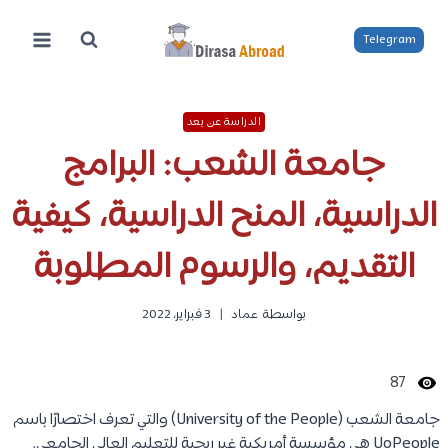
لتجاوز
لى
Telegram
لمحتوى
الدراسة عن بعد
جامعة الشعب: البرامج
الدراسية، المنح الدراسية، كيفية
التقديم، والرسوم المطلوبة
بواسطة
عماد
3 فبراير، 2022
87
جامعة الشعب (University of the People) والتي تعرف اختصارًا باسم
UoPeople هي مؤسسة أمريكية غير ربحية للتعليم العالي الجامعي.