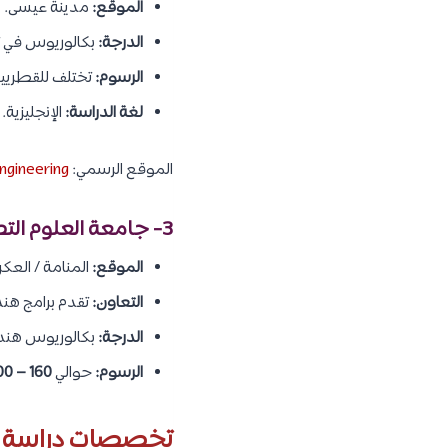
الموقع:
مدينة عيسى.
الدرجة:
بكالوريوس في تك
الرسوم:
تختلف للقطريين
لغة الدراسة:
الإنجليزية.
الموقع الرسمي:
gineering/
3- جامعة العلوم التطبيقية (ASU) / الجامعة الأهلية
الموقع:
المنامة / العكر.
التعاون:
تقدم برامج هند
الدرجة:
بكالوريوس هندسة
الرسوم:
حوالي
160 – 200 دينار
تخصصات دراسة هن