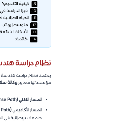
كيفية التقديم؟
9.
فيزا الدراسة في 
10.
الحياة الطلابية ف
11.
متوسط رواتب مهند
12.
الأسئلة الشائعة:
13.
خاتمة:
14.
نظام دراسة هندسة
يعتمد نظام دراسة هندسة الط
مؤسساتها معايير
وكالة سلامة 
المسار التقني (License Path):
المسار الأكاديمي (Degree Path):
جامعات بريطانية في الغ