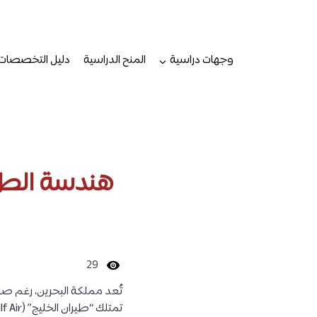
لتجاوز
لى
لمحتوى
وجهات دراسية
المنح الدراسية
دليل التخصصات
هندسة الطيران في البح
29
تُعد مملكة البحرين، رغم صغر
تمتلك “طيران الخليج” (Gulf Air)، أول شركة طيران تجارية في المنطقة، وتعتبر مقراً إقليمياً لشركات عالمية مثل (DHL). دراسة