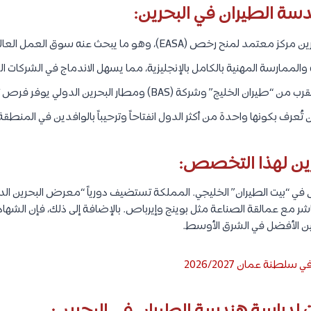
سة الطيران في البحرين:
كز معتمد لمنح رخص (EASA)، وهو ما يبحث عنه سوق العمل العالمي.
والممارسة المهنية بالكامل بالإنجليزية، مما يسهل الاندماج في الشركات ال
ب من “طيران الخليج” وشركة (BAS) ومطار البحرين الدولي يوفر فرص تدريب واقعية.
 تُعرف بكونها واحدة من أكثر الدول انفتاحاً وترحيباً بالوافدين في المنطقة
حرين لهذا التخصص:
س في “بيت الطيران” الخليجي. المملكة تستضيف دورياً “معرض البحرين الد
ر مع عمالقة الصناعة مثل بوينج وإيرباص. بالإضافة إلى ذلك، فإن الشهادات
لطنة عمان 2026/2027