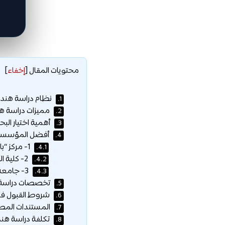
محتويات المقال
[
إخفاء
]
نظام دراسة هندسة
1.
مميزات دراسة هن
2.
أهمية اختيار الب
3.
أفضل المؤسسات 
4.
1- مركز “باس” لتدريب هندسة الطيران (BAETC)
4.1.
2- كلية البحرين التقنية (Bahrain Polytechnic)
4.2.
3- جامعة العلوم التطبيقية (ASU) / الجامعة الأهلية
4.3.
تخصصات دراسة ه
5.
شروط القبول في 
6.
المستندات المطلو
7.
تكلفة دراسة هند
8.