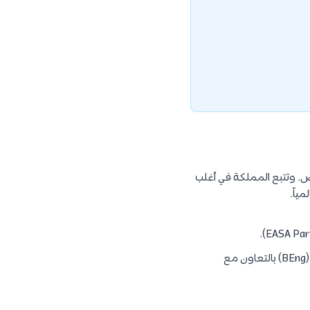
ص. وتتبع المملكة في أغلب
ياً.
يركز على التصميم، التصنيع، والإدارة، ويُمنح بدرجة البكالوريوس (BEng) بالتعاون مع