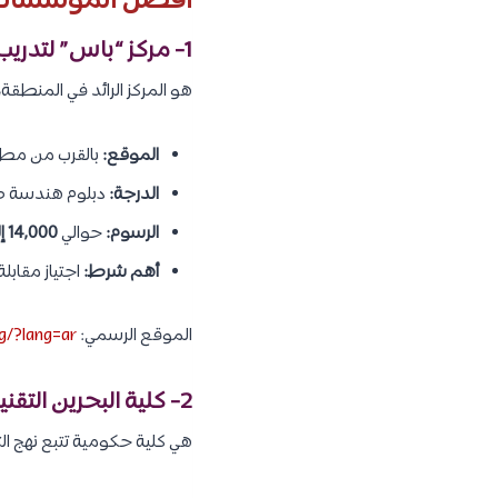
أفضل المؤسسات ل
1- مركز “باس” لتدريب هندسة الطيران (BAETC)
هو المركز الرائد في المنطقة، متخصص في منح رخصة (rt 66
الموقع:
بالقرب من مطار 
الدرجة:
دبلوم هندسة صيا
الرسوم:
حوالي
14,000 إلى 16,000 دينار بحريني
أهم شرط:
اجتياز مقابل
الموقع الرسمي:
rg/?lang=ar
2- كلية البحرين التقنية (Bahrain Polytechnic)
هي كلية حكومية تتبع نهج الت