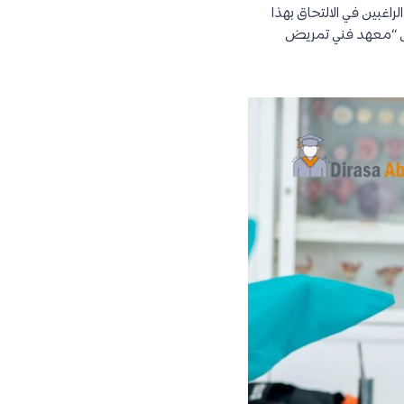
اغبين في الالتحاق بهذا
س “معهد فني تمريض