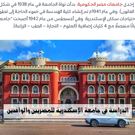
 إحدى
جامعات مصر الحكومية
. بدأت نواة الجامع
فؤاد الأول (كلية الآداب وكلية القانون). وفي عام 1941م تم إنشاء كلية الهندسة في 
للتعليم العالي وبهدف تلبية احتياجات سكان ا
لوم – التجارة – الطب – الزراعة).