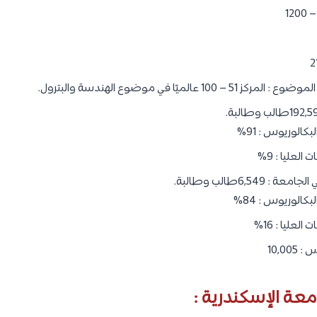
عالميًا في موضوع الهندسة والبترول.
الوريوس : 91%
لعليا : 9%
6,54طالب وطالبة.
الوريوس : 84%
عليا : 16%
10,0
عة الإسكندرية :