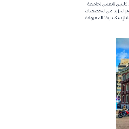
ة في عام 1938 في شكل كليتين تابعتين لجامعة
ضوء الحاجة إلى تطوير المزيد من التخصصات
لإسكندرية. وفي أغسطس من عام 1942 أصبحت “جامعة الإسكندرية” المعروفة