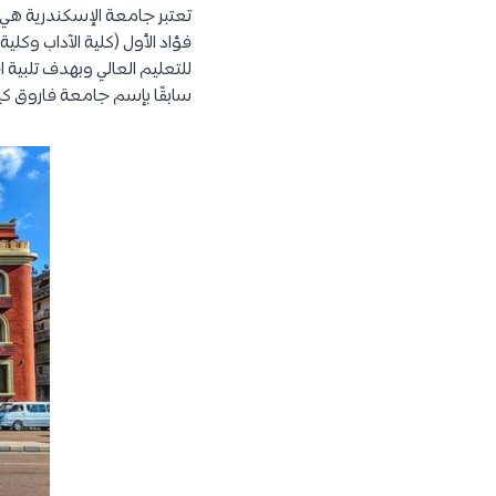
تعتبر جامعة الإسكندرية هي
سابقًا بإسم جامعة فاروق كيانًا منفصلًا مع 4 كليات إضافية (الع