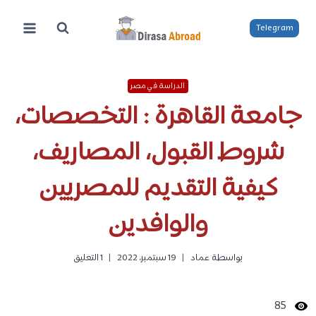
لتجاوز
لى
Telegram
لمحتوى
الدراسة في مصر
جامعة القاهرة : التخصصات،
شروط القبول، المصاريف،
كيفية التقديم للمصريين
والوافدين
بواسطة
عماد
19 سبتمبر، 2022
1 التعليق
85