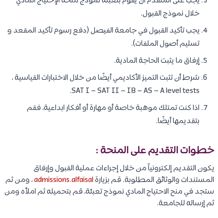
يجب على المتقدم أن يقوم بتعبئة نموذج منحة الإحتياج المادي
خلال نموذج القبول.
يجب تأكيد القبول في جامعة الفيصل (دفع رسوم تأكيد المقعد و
تسليم أصول الملفات).
إرفاق ما يثبت الحاجة المادية.
شرط أن تثبت التميز الأكاديمي أيضًا من خلال الاختبارات القياسية ،
SAT I – SAT II – IB – AS – A level tests.
اذا كنت تمتلك موهبة خاصة أو مهارة أو أفكار ابداعية، فقم
بتقديمها أيضًا.
خطوات التقديم على المنحة :
يكون التقديم إلكترونياً من خلال إجراءات عملية القبول وإرفاق
المستندات والوثائق المطلوبة. قم بزيارة
admissions.alfaisal
، ومن ثم
ستجد في منح الاحتياج المادي نموذج تعبئة، قم بتحميله ثم املأه ومن
ثم إرساله للجامعة.