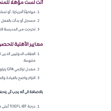
أنت لست مؤهلًا للمنح
مواطنًا أمريكيًا ، أو تم
مسجل أو بدأت بالفعل في
تخرجت من المدرسة الثانوية
معايير الأهلية للحصو
الطلاب الدوليين الذين 
متنوعة.
معدل تراكمي GPA يتراوح بين 3.8 – 4.0 (أو أعلى من 10% من فئة التخرج) للصفوف من التاسع الى الثاني عشر.
التزام واضح بالقيادة 
بالاضافة الى أنه يجب أن يت
درجة TOEFL iBT أعلى من 95 (شرط الحصول على 20 درجة أو أعلى في كل مُكون).