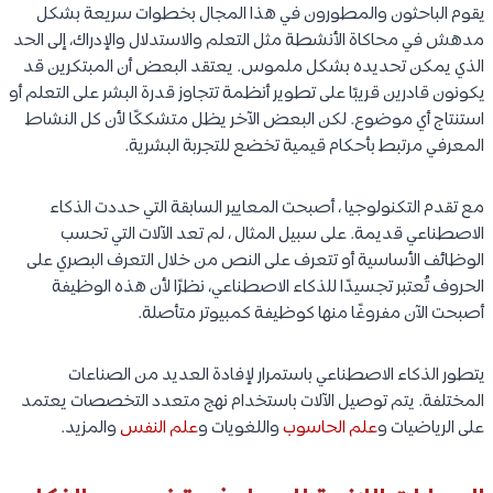
يقوم الباحثون والمطورون في هذا المجال بخطوات سريعة بشكل
مدهش في محاكاة الأنشطة مثل التعلم والاستدلال والإدراك، إلى الحد
الذي يمكن تحديده بشكل ملموس. يعتقد البعض أن المبتكرين قد
يكونون قادرين قريبًا على تطوير أنظمة تتجاوز قدرة البشر على التعلم أو
استنتاج أي موضوع. لكن البعض الآخر يظل متشككًا لأن كل النشاط
المعرفي مرتبط بأحكام قيمية تخضع للتجربة البشرية.
مع تقدم التكنولوجيا ، أصبحت المعايير السابقة التي حددت الذكاء
الاصطناعي قديمة. على سبيل المثال ، لم تعد الآلات التي تحسب
الوظائف الأساسية أو تتعرف على النص من خلال التعرف البصري على
الحروف تُعتبر تجسيدًا للذكاء الاصطناعي، نظرًا لأن هذه الوظيفة
أصبحت الآن مفروغًا منها كوظيفة كمبيوتر متأصلة.
يتطور الذكاء الاصطناعي باستمرار لإفادة العديد من الصناعات
المختلفة. يتم توصيل الآلات باستخدام نهج متعدد التخصصات يعتمد
على الرياضيات و
علم الحاسوب
واللغويات و
علم النفس
والمزيد.