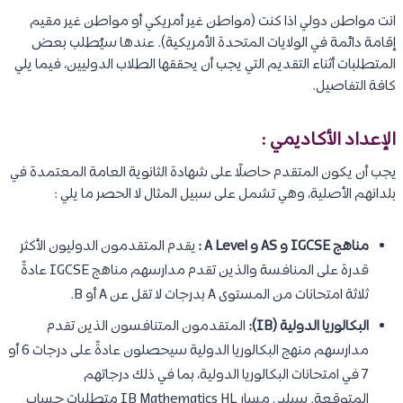
انت مواطن دولي اذا كنت (مواطن غير أمريكي أو مواطن غير مقيم
إقامة دائمة في الولايات المتحدة الأمريكية). عندها سيُطلب بعض
المتطلبات أثناء التقديم التي يجب أن يحققها الطلاب الدوليين، فيما يلي
كافة التفاصيل.
الإعداد الأكاديمي :
يجب أن يكون المتقدم حاصلًا على شهادة الثانوية العامة المعتمدة في
بلدانهم الأصلية، وهي تشمل على سبيل المثال لا الحصر ما يلي :
مناهج IGCSE و AS و A Level :
يقدم المتقدمون الدوليون الأكثر
قدرة على المنافسة والذين تقدم مدارسهم مناهج IGCSE عادةً
ثلاثة امتحانات من المستوى A بدرجات لا تقل عن A أو B.
البكالوريا الدولية (IB):
المتقدمون المتنافسون الذين تقدم
مدارسهم منهج البكالوريا الدولية سيحصلون عادةً على درجات 6 أو
7 في امتحانات البكالوريا الدولية، بما في ذلك درجاتهم
المتوقعة. سيلبي مسار IB Mathematics HL متطلبات حساب