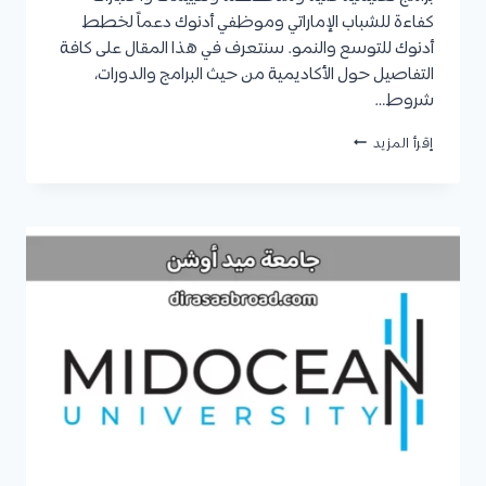
كفاءة للشباب الإماراتي وموظفي أدنوك دعماً لخطط
أدنوك للتوسع والنمو. سنتعرف في هذا المقال على كافة
التفاصيل حول الأكاديمية من حيث البرامج والدورات،
شروط…
أكاديمية
إقرأ المزيد
أدنوك
الفنية
:
البرامج
والدورات،
شروط
القبول،
كيفية
التسجيل،
والمستندات
المطلوبة