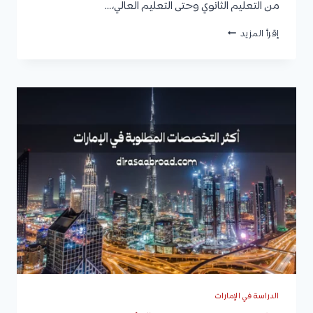
من التعليم الثانوي وحتى التعليم العالي،…
ثانوية
إقرأ المزيد
التكنولوجيا
التطبيقية
التابعة
لمعهد
التكنولوجيا
التطبيقية
وأماكن
تواجدها
وشروط
القبول
وكيفية
التقديم
فيها
الدراسة في الإمارات