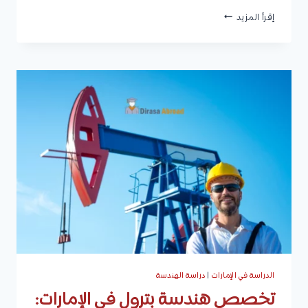
جامعة
إقرأ المزيد
كلباء:
الكليات،
التخصصات
المتاحة،
شروط
القبول،
نسب
القبول،
المستندات
المطلوبة،
والرسوم
الدراسية
الدراسة في الإمارات
|
دراسة الهندسة
تخصص هندسة بترول في الإمارات: