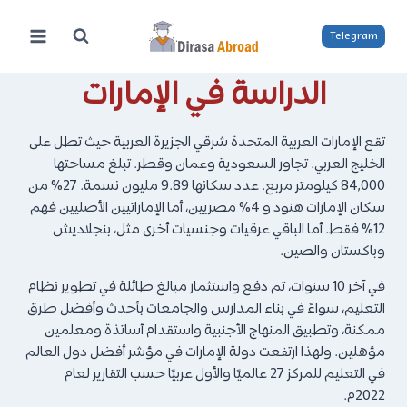
لتجاوز
لى
Telegram
لمحتوى
الدراسة في الإمارات
تقع الإمارات العربية المتحدة شرقي الجزيرة العربية حيث تطل على
الخليج العربي. تجاور السعودية وعمان وقطر. تبلغ مساحتها
84,000 كيلومتر مربع. عدد سكانها 9.89 مليون نسمة. 27% من
سكان الإمارات هنود و 4% مصريين، أما الإماراتيين الأصليين فهم
12% فقط. أما الباقي عرقيات وجنسيات أخرى مثل، بنجلاديش
وباكستان والصين.
في آخر 10 سنوات، تم دفع واستثمار مبالغ طائلة في تطوير نظام
التعليم، سواءً في بناء المدارس والجامعات بأحدث وأفضل طرق
ممكنة، وتطبيق المنهاج الأجنبية واستقدام أساتذة ومعلمين
مؤهلين. ولهذا ارتفعت دولة الإمارات في مؤشر أفضل دول العالم
في التعليم للمركز 27 عالميًا والأول عربيًا حسب التقارير لعام
2022م.