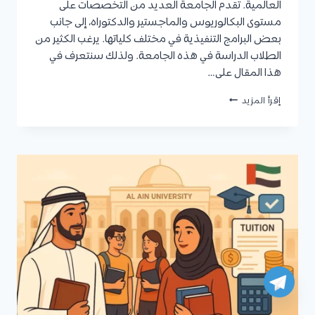
العالمية. تقدم الجامعة العديد من التخصصات على
مستوى البكالوريوس والماجستير والدكتوراه، إلى جانب
بعض البرامج التنفيذية في مختلف كلياتها. يرغب الكثير من
الطلاب الدراسة في هذه الجامعة. ولذلك سنتعرف في
هذا المقال على…
تخصصات
إقرأ المزيد
جامعة
الإمارات
للبكالوريوس
والدراسات
العليا،
ونبذة
مختصرة
عن
برنامج
التعليم
العام