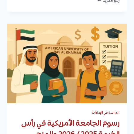
إقرأ المزيد
ميد
أوشن
:
التخصصات،
شروط
القبول،
الرسوم
الدراسية،
المنح
الدراسية،
وكيفية
التقديم
الدراسة في الإمارات
رسوم الجامعة الأمريكية في رأس