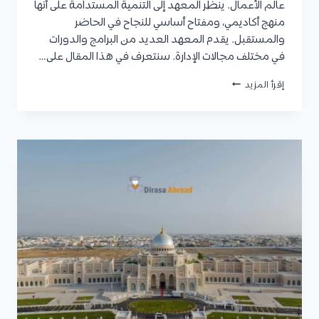
عالم الأعمال. ينظر المعهد إلى التنمية المستدامة على أنها
منهج أكاديمي، ومفتاح أساسي للنجاح في الحاضر
والمستقبل. يقدم المعهد العديد من البرامج والدورات
في مختلف مجالات الإدارة. سنتعرف في هذا المقال على…
معهد
إقرأ المزيد
التنمية
المستدامة
للتدريب:
كافة
البرامج
والدورات
المتاحة
في
المعهد،
ومعلومات
التواصل
مع
المعهد