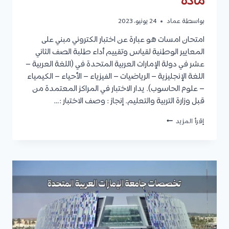
مادة
بواسطة
عماد
24 يونيو، 2023
امتحان امسات هو عبارة عن اختبار الكتروني مبني على
المعايير الوطنية لقياس وتقييم أداء طلبة الصف الثاني
عشر في دولة الإمارات العربية المتحدة في (اللغة العربية –
اللغة الإنجليزية – الرياضيات – الفيزياء – الأحياء – الكيمياء
– علوم الحاسوب). يدار الاختبار في المراكز المعتمدة من
قبل وزارة التربية والتعليم. إنجاز : وصف الاختبار :…
امتحان
إقرأ المزيد
امسات
(EMSAT)
:
رسوم
الامتحان،
المواصفات،
كيفية
التسجيل،
ونطاق
الدرجات
في