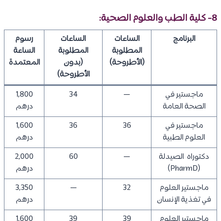
8- كلية الطب والعلوم الصحية:
البرنامج
الساعات
الساعات
رسوم
المطلوبة
المطلوبة
الساعة
(الأطروحة)
(بدون
المعتمدة
الأطروحة)
ماجستير في
—
34
1,800
الصحة العامة
درهم
ماجستير في
36
36
1,600
العلوم الطبية
درهم
دكتوراه الصيدلة
—
60
2,000
(PharmD)
درهم
ماجستير العلوم
32
—
3,350
في تغذية الإنسان
درهم
ماجستير العلوم
39
39
1,600