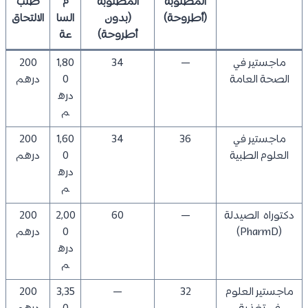
المطلوبة
المطلوبة
م
طلب
(أطروحة)
(بدون
السا
الالتحاق
أطروحة)
عة
ماجستير في
—
34
1,80
200
الصحة العامة
0
درهم
دره
م
ماجستير في
36
34
1,60
200
العلوم الطبية
0
درهم
دره
م
دكتوراه الصيدلة
—
60
2,00
200
(PharmD)
0
درهم
دره
م
ماجستير العلوم
32
—
3,35
200