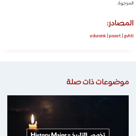
المرجوة.
المصادر:
edurank
|
paaet
|
gvhti
موضوعات ذات صلة