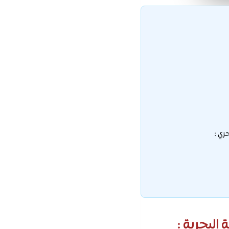
ري :
البحرية :