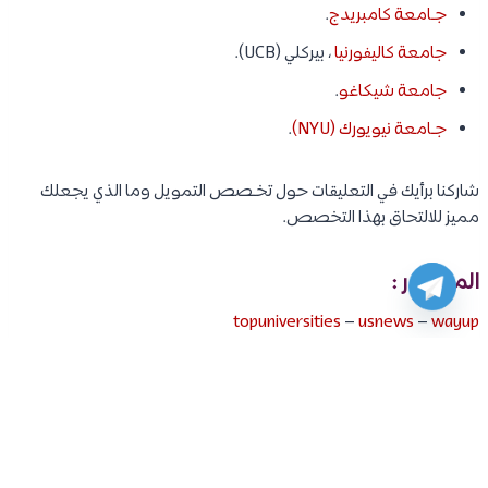
جـامعة كامبريدج
.
جامعة كاليفورنيا
، بيركلي (UCB).
جامعة شيكاغو
.
جـامعة نيويورك (NYU)
.
شاركنا برأيك في التعليقات حول تخـصص التمويل وما الذي يجعلك
مميز للالتحاق بهذا التخصص.
المصادر :
topuniversities
–
usnews
–
wayup