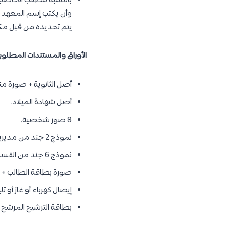
بالنسبة للطلاب الحاصلين
وأن يكتب إسم المعهد م
يتم تحديده من قبل مك
الأوراق والمستندات المطلوب
أصل الثانوية + صورة منه
أصل شهادة الميلاد.
8 صور شخصية.
نموذج 2 جند من مديرية الأمن (للطلاب الذكور).
نموذج 6 جند من القسم التابع له لمن بلغ 19 عام.
صورة بطاقة الطالب + ص
إيصال كهرباء أو غاز أو ت
بطاقة الترشيح المرشح ب