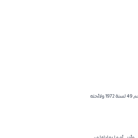
درجة البكالوريوس معادلة للدرجة التي تمنحها الجامعات المصرية الخاضعة لقانون تنظيم الجامعات رقم 49 لسنة 1972 ولائحته
وأدبى أو ما يعادلها من