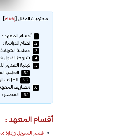
محتويات المقال
[
إخفاء
]
أقسام المعهد :
1.
نظام الدراسة :
2.
معادلة الشهادة :
3.
شروط القبول في ا
4.
كيفية التقديم للم
5.
الطلاب الم
5.1.
الطلاب الو
5.2.
مصاريف المعهد الع
6.
المصدر :
6.1.
أقسام المعهد :
قسم التمويل وإدارة مح