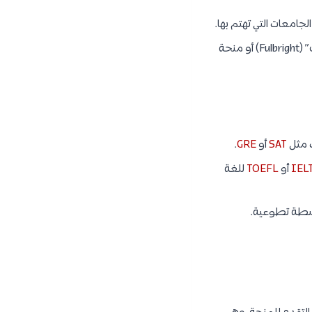
جامعات التي تهتم بها.
: هناك منح تقدمها مؤسسات خاصة أو منظمات غير حكومية. مثل منحة “فولبرايت” (Fulbright) أو منحة
SAT
أو
GRE
.
IEL
أو
TOEFL
للغة
نشطة تطوعية.