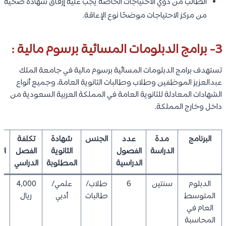
الطالب من ذوي الاحتياجات الخاصة يجب عليه إرفاق شهادة صحية
من مركز الاحتياجات موضحًا نوع الإعاقة.
3- برامج الدبلومات المسائية برسوم مالية :
تستهدف برامج الدبلومات المسائية برسوم مالية في جامعة الملك
عبدالعزيز الموظفين وطلاب وطالبات الثانوية العامة، وجميع أنواع
الشهادات المعادلة للثانوية العامة في المملكة العربية السعودية من
داخل وخارج المملكة.
البرنامج
مدة
عدد
الجنس
شهادة
تكلفة
ا
الدراسة
الفصول
الثانوية
الفصل
ال
الدراسية
المطلوبة
الدراسي
لل
الدبلوم
سنتين
6
طلاب/
علمي/
4,000
0
المتوسط
طالبات
أدبي
ريال
العام في
المحاسبة