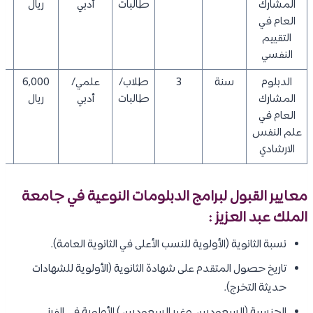
المشارك
طالبات
أدبي
ريال
العام في
التقييم
النفسي
الدبلوم
سنة
3
طلاب/
علمي/
6,000
0
المشارك
طالبات
أدبي
ريال
العام في
علم النفس
الارشادي
معايير القبول لبرامج الدبلومات النوعية في جامعة
الملك عبد العزيز :
نسبة الثانوية (الأولوية للنسب الأعلى في الثانوية العامة).
تاريخ حصول المتقدم على شهادة الثانوية (الأولوية للشهادات
حديثة التخرج).
الجنسية (السعوديين وغير السعوديين) الأولوية في الفرز