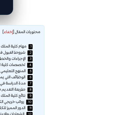
محتويات المقال
[
إخفاء
]
مهام كلية الملك ف
1.
شروط القبول في ك
2.
الإجراءات والخطو
3.
تخصصات كلية الم
4.
المنهج التعليمي و
5.
الوظائف التي يم
6.
مدة الدراسة في ك
7.
طريقة التقديم في
8.
نتائج كلية الملك 
9.
رواتب خريجي الك
10.
الدور المميز للك
11.
الشهادات والاعتر
12.