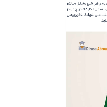
دية، وهي تتبع بشكل مباشر
سمبر 1935، الموافق 29 رمضان 1354. ومنذ ذلك الحين، تسعى الكلية لتخريج كوادر
طلاب على شهادة بكالوريوس
لية.