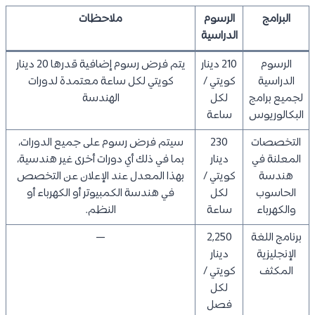
البرامج
الرسوم
ملاحظات
الدراسية
الرسوم
210 دينار
يتم فرض رسوم إضافية قدرها 20 دينار
الدراسية
كويتي /
كويتي لكل ساعة معتمدة لدورات
لجميع برامج
لكل
الهندسة
البكالوريوس
ساعة
التخصصات
230
سيتم فرض رسوم على جميع الدورات،
المعلنة في
دينار
بما في ذلك أي دورات أخرى غير هندسية،
هندسة
كويتي /
بهذا المعدل عند الإعلان عن التخصص
الحاسوب
لكل
في هندسة الكمبيوتر أو الكهرباء أو
والكهرباء
ساعة
النظم.
برنامج اللغة
2,250
—
الإنجليزية
دينار
المكثف
كويتي /
لكل
فصل