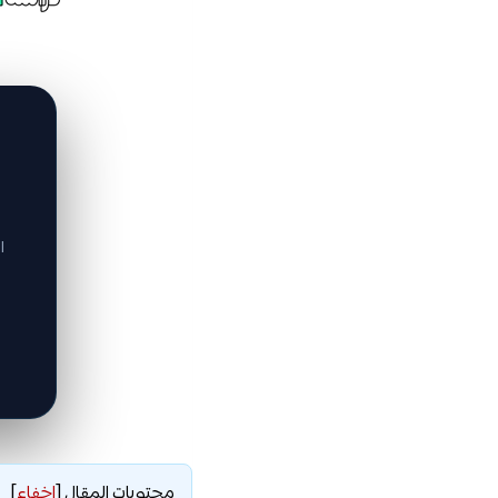
ا
محتويات المقال
[
إخفاء
]