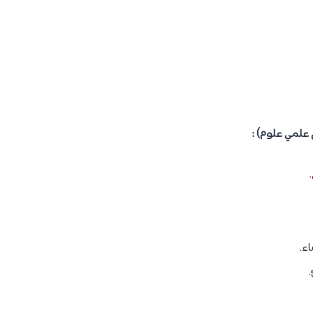
 علمي علوم) :
.
ء.
.