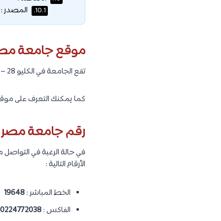
المصدر :
10.1.
موقع جامعة مصر 
تقع الجامعة في الكليو 28 – طريق مصر الإسماعيلية الصحراوي – حي أحمد عرابى (مدينة العبور) – القاهرة.
كما يمكنك التعرف على موقع
رقم جامعة مصر ال
في حالة الرغبة في التواصل
الأرقام التالية :
الخط المباشر :
19648
الفاكس :
0224772038