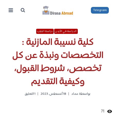
لتجاوز
لى
Telegram
لمحتوى
الدراسة في الأردن
دراسة الطب
كلية نسيبة المازنية :
التخصصات ونبذة عن كل
تخصص، شروط القبول،
وكيفية التقديم
بواسطة
عماد
18 أغسطس، 2023
1 التعليق
71