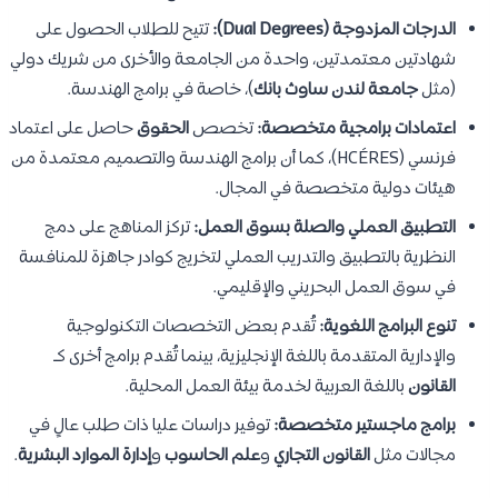
الدرجات المزدوجة (Dual Degrees):
تتيح للطلاب الحصول على
شهادتين معتمدتين، واحدة من الجامعة والأخرى من شريك دولي
(مثل
جامعة لندن ساوث بانك
)، خاصة في برامج الهندسة.
اعتمادات برامجية متخصصة:
تخصص
الحقوق
حاصل على اعتماد
فرنسي (HCÉRES)، كما أن برامج الهندسة والتصميم معتمدة من
هيئات دولية متخصصة في المجال.
التطبيق العملي والصلة بسوق العمل:
تركز المناهج على دمج
النظرية بالتطبيق والتدريب العملي لتخريج كوادر جاهزة للمنافسة
في سوق العمل البحريني والإقليمي.
تنوع البرامج اللغوية:
تُقدم بعض التخصصات التكنولوجية
والإدارية المتقدمة باللغة الإنجليزية، بينما تُقدم برامج أخرى كـ
القانون
باللغة العربية لخدمة بيئة العمل المحلية.
برامج ماجستير متخصصة:
توفير دراسات عليا ذات طلب عالٍ في
مجالات مثل
القانون التجاري
و
علم الحاسوب
و
إدارة الموارد البشرية
.