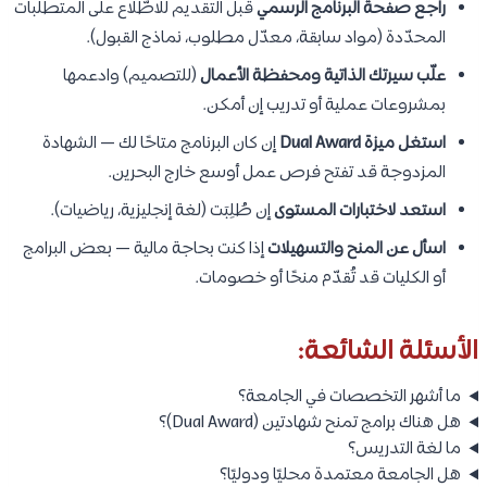
راجع صفحة البرنامج الرسمي
قبل التقديم للاطّلاع على المتطلبات
المحدّدة (مواد سابقة، معدّل مطلوب، نماذج القبول).
علّب سيرتك الذاتية ومحفظة الأعمال
(للتصميم) وادعمها
بمشروعات عملية أو تدريب إن أمكن.
استغل ميزة Dual Award
إن كان البرنامج متاحًا لك — الشهادة
المزدوجة قد تفتح فرص عمل أوسع خارج البحرين.
استعد لاختبارات المستوى
إن طُلِبَت (لغة إنجليزية، رياضيات).
اسأل عن المنح والتسهيلات
إذا كنت بحاجة مالية — بعض البرامج
أو الكليات قد تُقدّم منحًا أو خصومات.
الأسئلة الشائعة:
ما أشهر التخصصات في الجامعة؟
هل هناك برامج تمنح شهادتين (Dual Award)؟
ما لغة التدريس؟
هل الجامعة معتمدة محليًا ودوليًا؟