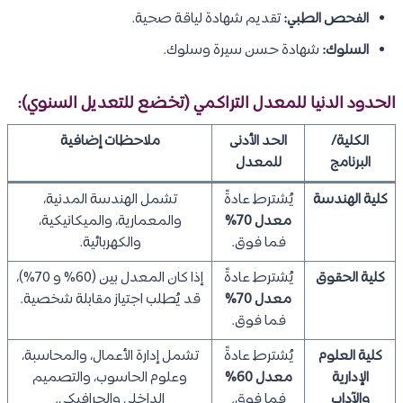
الفحص الطبي:
تقديم شهادة لياقة صحية.
السلوك:
شهادة حسن سيرة وسلوك.
الحدود الدنيا للمعدل التراكمي (تخضع للتعديل السنوي):
الكلية/
الحد الأدنى
ملاحظات إضافية
البرنامج
للمعدل
كلية الهندسة
يُشترط عادةً
تشمل الهندسة المدنية،
معدل 70%
والمعمارية، والميكانيكية،
فما فوق.
والكهربائية.
كلية الحقوق
يُشترط عادةً
إذا كان المعدل بين (60% و 70%)،
معدل 70%
قد يُطلب اجتياز مقابلة شخصية.
فما فوق.
كلية العلوم
يُشترط عادةً
تشمل إدارة الأعمال، والمحاسبة،
الإدارية
معدل 60%
وعلوم الحاسوب، والتصميم
والآداب
فما فوق.
الداخلي والجرافيكي.