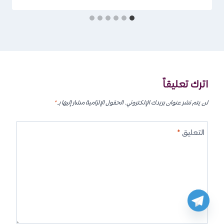
التقديم المبكر قبل إغلاق باب القبول.
تحسين مستوى اللغة الإنجليزية.
التأكد من اعتماد البرنامج الدراسي.
تجهيز الميزانية اللازمة للدراسة والمعيشة.
الاستفادة من المنح الدراسية المتاحة إن وجدت.
اكتساب مهارات التواصل والعمل الجماعي قبل بدء الدراسة.
اقرأ المزيد:
دراسة التمريض في ماليزيا
الأسئلة الشائعة:
هل دراسة التمريض في البحرين معترف بها دوليًا؟
نعم، العديد من برامج التمريض في البحرين معتمدة ومعترف بها
إقليميًا ودوليًا وفقًا للجامعة والبرنامج.