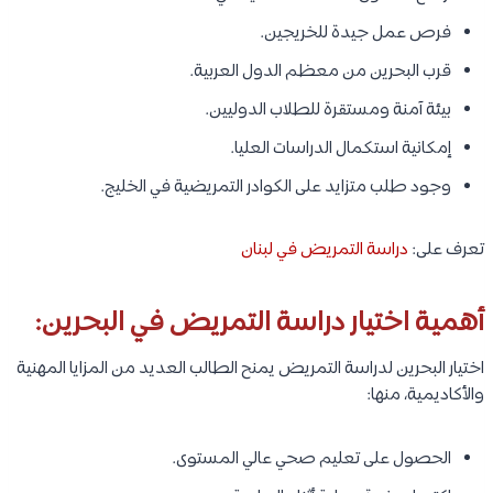
بكالوريوس العلوم في التمريض (Bachelor of Science in
Nursing – BSN).
برامج التجسير للممرضين الحاصلين على الدبلوم.
برامج الماجستير في التمريض والتخصصات الصحية.