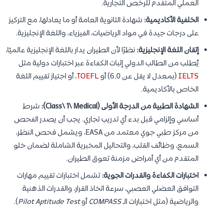
العملي المتقدم للرخص التجارية.
الخلفية الأكاديمية:
شهادة الثانوية العامة أو ما يعادلها، مع التركيز
على درجات جيدة في مواد الرياضيات، الفيزياء، واللغة الإنجليزية.
إتقان اللغة الإنجليزية:
نظرًا لأن الطيران يدار باللغة الإنجليزية عالميًا،
يُطلب من الطالب الدولي إثبات الكفاءة عبر اختبارات دولية مثل
IELTS
(بمعدل لا يقل عن 6.0) أو
TOEFL
، أو اجتياز تقييم اللغة
الخاص بالأكاديمية.
الشهادة الطبية من الدرجة الأولى (Class\ 1\ Medical):
شرط
أساسي وإلزامي قبل بدء أي تدريب تجاري. يجب أن يصدر الفحص
من مركز طبي جوي معتمد من EASA، ويشمل فحص النظر،
السمع، وظائف القلب، والتحاليل المخبرية الشاملة لضمان خلو
المتقدم من أي أمراض مزمنة تعوق الطيران.
اختبارات الكفاءة والقدرات الجوية:
تشمل اختبارات تقييم مهارات
التوافق العضلي العصبي، سرعة اتخاذ القرار، والقدرات الذهنية
والرياضية (مثل اختبارات الـ
COMPASS
أو
Pilot Aptitude Test
).