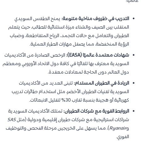
عالميًا:
التدريب في ظروف مناخية متنوعة:
يمنح الطقس السويدي
المتقلب بين الصيف والشتاء ميزة استثنائية للطالب، حيث يتعلم
الطيران والتعامل مع حالات التجمد، الرياح المتقاطعة، وضباب
الرؤية المنخفضة، مما يصقل مهارات الطيار العملية.
شهادات معتمدة عالميًا (EASA):
الرخص الصادرة من الأكاديميات
السويدية معترف بها تلقائيًا في كافة دول الاتحاد الأوروبي ومعظم
دول العالم دون الحاجة لمعادلات معقدة.
الريادة في الطيران المستدام:
تتبنى العديد من الأكاديميات
السويدية تقنيات الطيران الأخضر، مثل استخدام طائرات تدريب
كهربائية أو هجينة بنسبة تقارب 30% لتقليل الانبعاثات.
الروابط القوية مع شركات الطيران:
تمتلك الأكاديميات السويدية
شراكات استراتيجية مع شركات طيران إقليمية ودولية (مثل
SAS
و
Ryanair
)، مما يسهل على الخريجين مرحلة الفحص والتوظيف
الفوري.