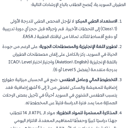
الطيران السويدية، يُنصح الطلاب باتباع الإرشادات التالية:
الاستعداد الطبي المبكر:
لا تؤجل الفحص الطبي للدرجة الأولى
(Class\ 1) إلى اللحظات الأخيرة. قم بإجرائه قبل حجز أي دورة تدريبية
أو دفع أقساط للتأكد تمامًا من لياقتك الطبية لـ EASA.
تطوير اللغة الإنجليزية والمصطلحات الجوية:
على الرغم من جودة
الحياة في السويد، ركز بالكامل على إتقان مصطلحات الطيران
باللغة الإنجليزية (Aviation\ English) واجتياز اختبار ICAO\ Level
بدرجة متقدمة (يفضل Level 5 أو 6).
التخطيط المالي وعامل الطقس:
ضع في الحسبان ميزانية طوارئ
إضافية للمعيشة والسكن تغطي من 3 إلى 6 أشهر إضافية؛ فقد
يتسبب الطقس الشتوي في السويد أحيانًا في تأجيل بعض الرحلات
العمليّة مما يمد فترة الدراسة قليلاً عن المخطط له.
المذاكرة المستمرة للمواد النظرية:
مواد الـ ATPL الـ 14 تتطلب
جهدًا دراسيًا كبيرًا وحفظًا للمفاهيم المعقدة، الالتزام اليومي