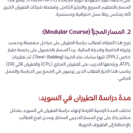
على رخصة طيار خطوط جوية مجمدة (Frozen\ ATPL). يتميز هذا
المسار بالتنظيم السريع والتركيز الكامل، وتفضله شركات الطيران الكبرى
لأنه يعكس بيئة عمل احترافية ومستمرة.
2. المسار المجزأ (Modular Course):
يتيح هذا النظام للطالب دراسة الطيران على مراحل منفصلة وحسب
وتيرته الخاصة وقدرته المالية. يبدأ المسار بالحصول على رخصة طيار
خاص (PPL)، تليها ساعات بناء الخبرة (Time\ Building)، ثم نظريات
ATPL، ويلحقها التدريب على الطيران التجاري (CPL) والطيران الآلي (IR).
يناسب هذا الخيار الطلاب الذين يرغبون في الجمع بين الدراسة والعمل
الجانبي.
مدة دراسة الطيران في السويد:
تختلف المدة الزمنية اللازمة لإنهاء دراسة الطيران في السويد بشكل
مباشر بناءً على نوع المسار التدريبي المختار، ومدى تفرغ الطالب،
بالإضافة إلى الظروف الجوية: